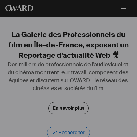
O
WARD
La Galerie des Professionnels du
film en Île-de-France, exposant un
Reportage d’actualité Web 🎥
Des milliers de professionnels de l’audiovisuel et 
du cinéma montrent leur travail, composent des 
équipes et discutent sur OWARD - le réseau des 
Passionné de montage & de motion-design, je suis monteur et 
cinéastes et sociétés du film.
motion designer depuis six ans.
Après 2 ans en tant que chef du pôle vidéo dans un média cinéma, 
En savoir plus
j’ai eu des expériences à la TV comme avec l’émission “Quotidien”, 
puis dans le service public à travers mon expérience à “Radio 
France”. J'ai également pu monter plusieurs bandes-annonces de 
podcasts, documentaires...
🔎 Rechercher