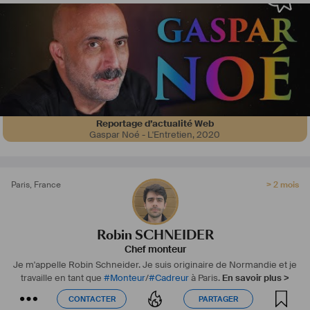
#
étalonnage
#
export
#
conformation
Je travaille sur tout type de film :
#
Fiction
#
Documentaire
#
Reportage
#
Publicité
#
Film
 Institutionnel
N'hésitez pas a me joindre pour vos futurs projets audiovisuels.
#
suiteadobe
#
avidmediacomposer
#
Davinci
 Resolve
Reportage d’actualité Web
Gaspar Noé - L'Entretien
,
2020
Paris
,
France
> 2 mois
Robin SCHNEIDER
Chef monteur
Je m'appelle Robin Schneider.
Je suis originaire de Normandie et je
travaille en tant que
#
Monteur
/
#
Cadreur
à Paris.
En savoir plus >
CONTACTER
PARTAGER
CONTACTER
PARTAGER