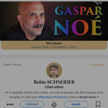
#
étalonnage
#
export
#
conformation
Je travaille sur tout type de film :
#
Fiction
#
Documentaire
#
Reportage
#
Publicité
#
Film
 Institutionnel
N'hésitez pas a me joindre pour vos futurs projets audiovisuels.
#
suiteadobe
#
avidmediacomposer
#
Davinci
 Resolve
Web News
Gaspar Noé - L'Entretien
,
2020
Paris
,
France
> 2 months
Robin SCHNEIDER
Chief editor
Je m'appelle Robin Schneider.
Je suis originaire de Normandie et je
travaille en tant que
#
Monteur
/
#
Cadreur
à Paris.
Know more >
CONTACT
SHARE
CONTACT
SHARE