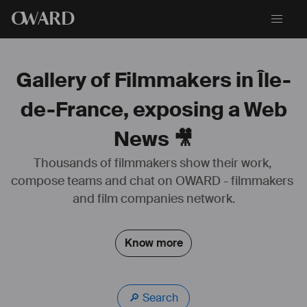
O
WARD
Gallery of Filmmakers in Île-
de-France, exposing a Web
News 🎥
Thousands of filmmakers show their work, 
compose teams and chat on OWARD - filmmakers 
Passionné de montage & de motion-design, je suis monteur et 
and film companies network.
motion designer depuis six ans.
Après 2 ans en tant que chef du pôle vidéo dans un média cinéma, 
Know more
j’ai eu des expériences à la TV comme avec l’émission “Quotidien”, 
puis dans le service public à travers mon expérience à “Radio 
France”. J'ai également pu monter plusieurs bandes-annonces de 
podcasts, documentaires...
🔎 Search