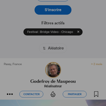
S’inscrire
Filtres actifs
Festival : Bridge Video - Chicago
Aléatoire
Passy
,
France
> 2 mois
Godefroy de Maupeou
Réalisateur
CONTACTER
PARTAGER
CONTACTER
PARTAGER