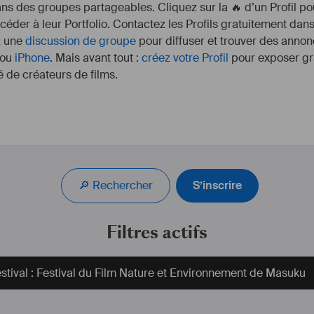
s des groupes partageables. Cliquez sur la 🔥 d’un Profil pou
ccéder à leur Portfolio. Contactez les Profils gratuitement dan
z une
discussion de groupe
pour diffuser et trouver des annon
ou
iPhone
. Mais avant tout :
créez votre Profil
pour exposer gra
 de créateurs de films.
🔎 Rechercher
S’inscrire
Filtres actifs
stival : Festival du Film Nature et Environnement de Masuku