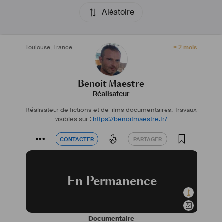
Aléatoire
Toulouse
,
France
> 2 mois
Benoit Maestre
Réalisateur
Réalisateur de fictions et de films documentaires.
Travaux
visibles sur :
https://benoitmaestre.fr/
CONTACTER
PARTAGER
CONTACTER
PARTAGER
En Permanence
Documentaire