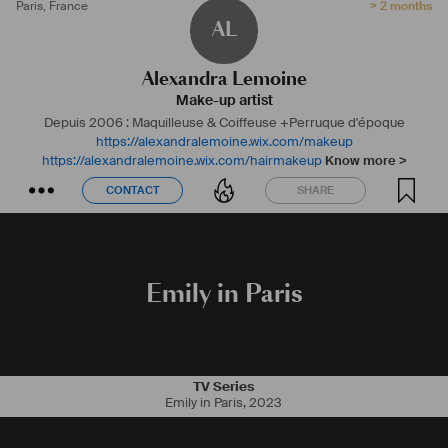
Paris
,
France
> 2 months
AL
Alexandra Lemoine
Make-up artist
Depuis 2006 : Maquilleuse & Coiffeuse +Perruque d'époque
https://alexandralemoine.wix.com/makeup
https://alexandralemoine.wix.com/hairmakeup
Know more >
CONTACT
SHARE
CONTACT
SHARE
Emily in Paris
TV Series
Emily in Paris
,
2023
Le cinéma consiste à trouver et à lancer des projets avec la bonne 
équipe. 