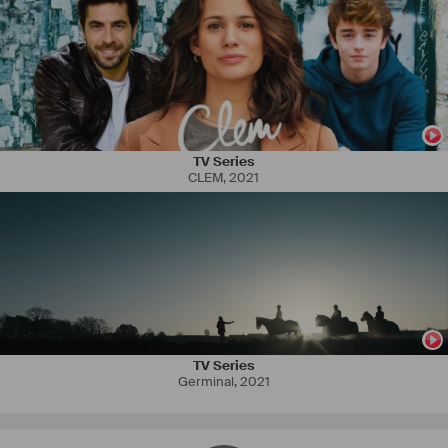
#
maquilleuse
#
maquilleur
#
effets
 spéciaux
#
coiffure
#
coiffeuse
#
coiffeur
#
perruque
#
perruque
 d'époque
TV Series
#
manucure
CLEM
,
2021
#
manucuriste
#
audiovisuel
#
télévision
#
cinéma
#
série
#
corporate
#
institutionnel
#
documentaire
#
magazine
TV Series
Germinal
,
2021