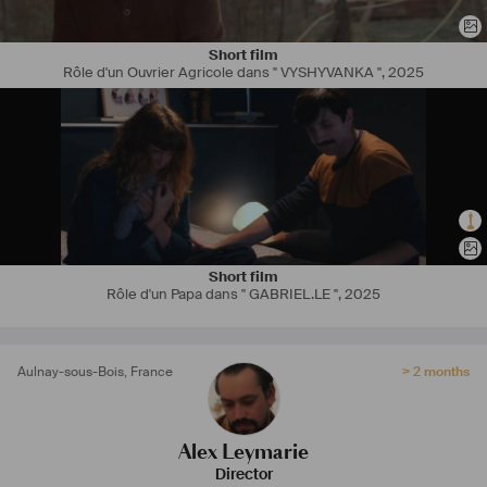
Par la suite, je suis actuellement en train de préparer mon prochain 
_-_-_-_-_-_-_-_-_-_-_-_-_-_-_-_-_
court-métrage qui se tournera en avril prochain et j'ai quelques 
autres projets en cours de fictions et un en documentaire.
Short film
Rôle d'un Ouvrier Agricole dans " VYSHYVANKA "
,
2025
Je suis tout ouïe pour échanger rencontrer et collaborer sur toutes 
sortes de projets que ce soit au niveau de l'écriture, de la réalisation 
ou encore pour du montage.
Short film
Rôle d'un Papa dans " GABRIEL.LE "
,
2025
Aulnay-sous-Bois
,
France
> 2 months
Alex Leymarie
Director