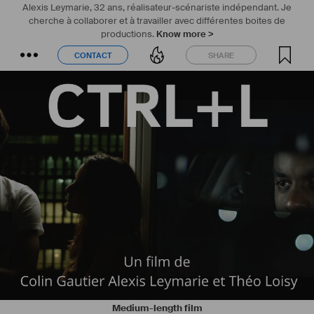
Alexis Leymarie, 32 ans, réalisateur-scénariste indépendant. Je
cherche à collaborer et à travailler avec différentes boites de
productions.
Know more >
CONTACT
SHARE
CONTACT
SHARE
Medium-length film