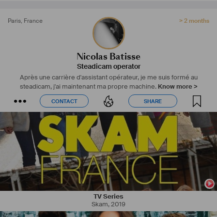
Paris
,
France
> 2 months
Nicolas Batisse
Steadicam operator
Après une carrière d'assistant opérateur, je me suis formé au
steadicam, j'ai maintenant ma propre machine.
Know more >
CONTACT
SHARE
CONTACT
SHARE
TV Series
Skam
,
2019
#
maquillage