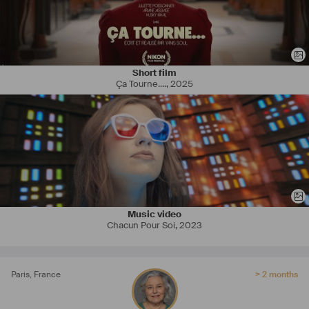
fictions TV, 
#
téléfilms
, 
#
séries
, 
#
clips
, 
#
publicités
.
Actualité récente
Long métrage "La plus belle pour aller danser" de 
#
Victoriabedos
Long métrage "Reste un peu" de 
#
gadelmaleh
 (séquence tournée et 
non montée)
#
Pub
 TV : Le Crédit Agricole, partenaire de l'équipe de France 
Short film
Féminine de Football, pour sa campagne de soutien aux Bleues: 
Ça Tourne....
,
2025
"Ensemble, on les rend plus fortes".
#
Shooting
 et 
#
voixoff
 pour "Cettefamille", colocations senior.
Court métrage Fémis "King Max", de Adèle Vicenti-Crasson sur les 
drag kings. Nombreux prix
Court métrage Nikon Festival 2022 : "Occivoxil" de Pauline Colon
Court métrage Ecole Louis Lumière "Dans la chaleur ou dans la nuit" 
de Quitterie Huchet, 
Disponible en France. Mobile Europe, Monde.
Music video
Chacun Pour Soi
,
2023
Paris
,
France
> 2 months