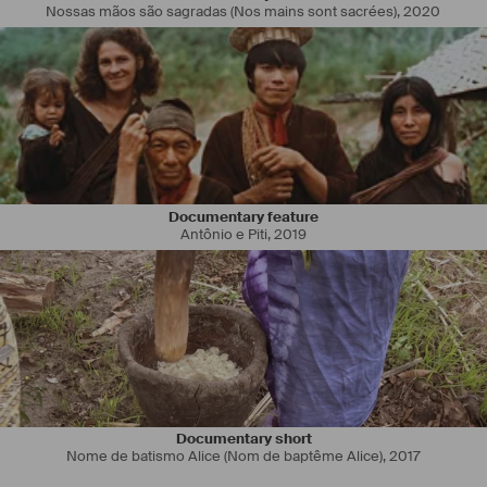
Nossas mãos são sagradas (Nos mains sont sacrées)
,
2020
Principalement 
#
cadreur
 dans le domaine de la fiction, je suis ouvert 
à tout projet ( clip, pub, docu, captation… )
Formé au 
#
steadicam
 et au 
#
Ronin
 2. 
Habitant Paris, je suis originaire de 
#
Lyon
. J'ai fait de nombreux film 
en région 
#
Auvergne
 Rhône-Alpes. 
Documentary feature
Antônio e Piti
,
2019
Documentary short
Nome de batismo Alice (Nom de baptême Alice)
,
2017