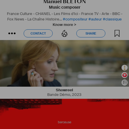
Manuel BLETON
Music composer
France Culture - CHANEL - Les Films d'Ici - France TV - Arte - BBC -
Fox News - La Chaîne Histoire...
#
compositeur
#
auteur
#
classique
Know more >
CONTACT
SHARE
CONTACT
SHARE
Showreel
Bande Démo
,
2023
-_-_-_-_-_-_-_-_-_-_-_-_-_-_-_-_-_-_-_-_-_-_-_-_-_-_-_-_-_-_-_-_-_-_-_-_-_-
_-_-_-_-_-_-_-_-_-_-_-_-_-_-_-_-_
MES COORDONNEES
Mail : 
mathieu.montbroussous@gmail.com
 /  Tel : 07 67 31 74 73 