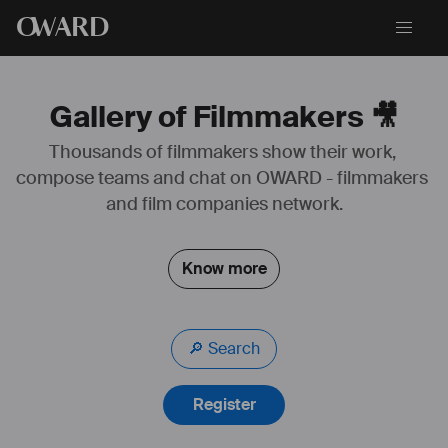
O
WARD
Matériel de prise de son et salle de montage son 5.1
Gallery of Filmmakers 🎥
Thousands of filmmakers show their work, 
compose teams and chat on OWARD - filmmakers 
and film companies network.
Know more
🔎 Search
Register