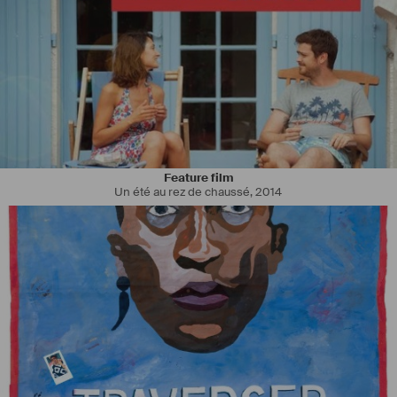
En qualité de 
#
Set
#
Dresser
 (
#
Accessoiriste
 aux 
#
Meubles
) pour 
une 
#
série
 Franco-anglaise de 6 x 52 mn intitulée "The Reunion" qui 
évolue dans différents 
#
décors
 sur la 
#
côte
 d'
#
Azur
,
Feature film
Un été au rez de chaussé
,
2014