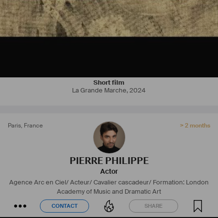
Short film
La Grande Marche
,
2024
Paris
,
France
> 2 months
PIERRE PHILIPPE
Actor
Agence Arc en Ciel/
Acteur/ Cavalier cascadeur/
Formation: London
Academy of Music and Dramatic Art
CONTACT
SHARE
CONTACT
SHARE