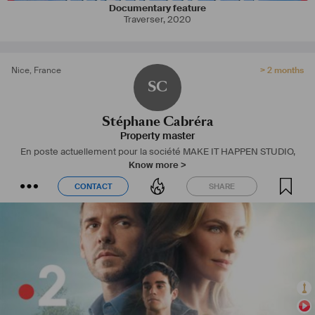
Documentary feature
Traverser
,
2020
Nice
,
France
> 2 months
SC
Stéphane Cabréra
Property master
En poste actuellement pour la société MAKE IT HAPPEN STUDIO,
Know more >
CONTACT
SHARE
CONTACT
SHARE