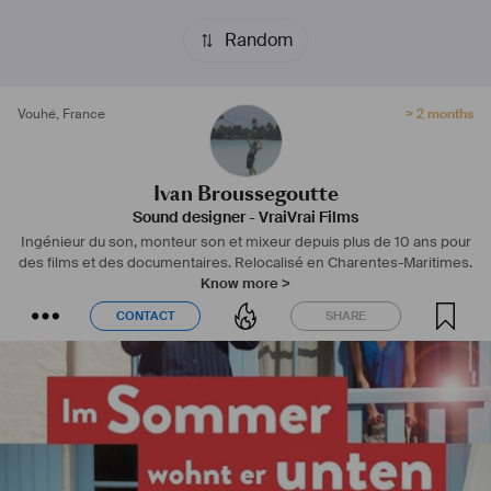
Random
Vouhé
,
France
> 2 months
Ivan Broussegoutte
Sound designer
-
VraiVrai Films
Ingénieur du son, monteur son et mixeur depuis plus de 10 ans pour
des films et des documentaires.
Relocalisé en Charentes-Maritimes.
Know more >
CONTACT
SHARE
CONTACT
SHARE