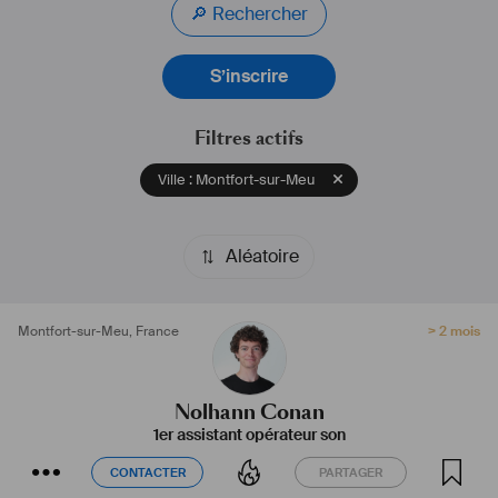
🔎 Rechercher
S’inscrire
Filtres actifs
Ville : Montfort-sur-Meu
Aléatoire
Montfort-sur-Meu
,
France
> 2 mois
Nolhann Conan
1er assistant opérateur son
CONTACTER
PARTAGER
CONTACTER
PARTAGER