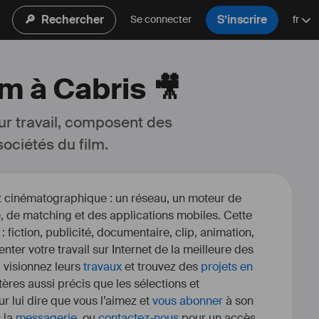
🔎
Rechercher
S’inscrire
Se connecter
fr
lm à Cabris 🎥
ur travail, composent des 
ociétés du film.
et cinématographique : un réseau, un moteur de
, de matching et des applications mobiles. Cette
 : fiction, publicité, documentaire, clip, animation,
enter votre travail sur Internet de la meilleure des
, visionnez leurs
travaux
et trouvez des
projets en
itères aussi précis que les sélections et
r lui dire que vous l’aimez et
vous abonner
à son
s la
messagerie
, ou
contactez-nous
pour un accès