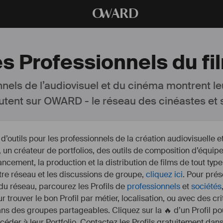
O
WARD
s Professionnels du fi
nnels de l’audiovisuel et du cinéma montrent le
utent sur OWARD - le réseau des cinéastes et s
outils pour les professionnels de la création audiovisuelle 
un créateur de portfolios, des outils de composition d’équipe
nancement, la production et la distribution de films de tout type
otre réseau et les discussions de groupe,
cliquez ici
. Pour prés
 du réseau, parcourez les Profils de
professionnels
et
sociétés
r trouver le bon Profil par métier, localisation, ou avec des cr
s des groupes partageables. Cliquez sur la 🔥 d’un Profil pou
ccéder à leur Portfolio. Contactez les Profils gratuitement dan