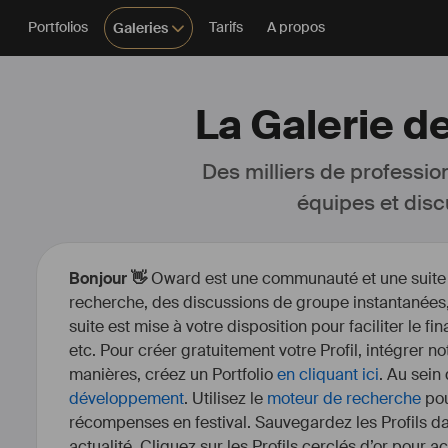
Portfolios
Tarifs
A propos
Galeries
La Galerie de
Des milliers de professio
équipes et disc
Bonjour 👋
Oward est une communauté et une suite d’
recherche, des discussions de groupe instantanées, 
suite est mise à votre disposition pour faciliter le fi
etc. Pour créer gratuitement votre Profil, intégrer n
manières, créez un Portfolio
en cliquant ici
. Au sein
développement
. Utilisez le
moteur de recherche
pou
récompenses en festival. Sauvegardez les Profils dan
actualité. Cliquez sur les Profils cerclés d’or pour a