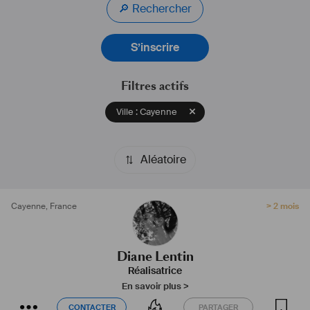
🔎 Rechercher
S’inscrire
Filtres actifs
Ville : Cayenne
Aléatoire
Cayenne
,
France
> 2 mois
Diane Lentin
Réalisatrice
En savoir plus >
CONTACTER
PARTAGER
CONTACTER
PARTAGER