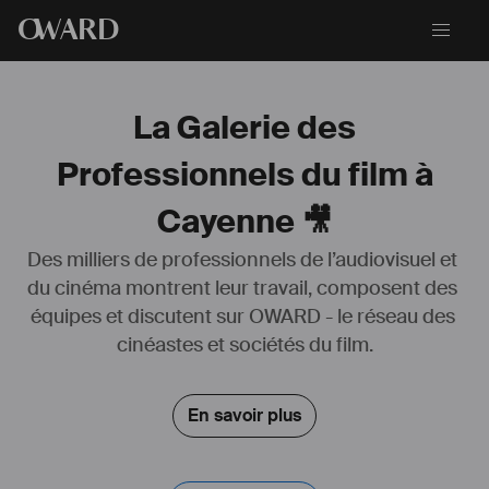
O
WARD
La Galerie des
Professionnels du film à
Cayenne 🎥
Des milliers de professionnels de l’audiovisuel et 
Artiste visuelle
du cinéma montrent leur travail, composent des 
équipes et discutent sur OWARD - le réseau des 
#
vidéaste
#
photographe
cinéastes et sociétés du film.
#
scénographe
Vit et travaille actuellement en Guyane Française.
En savoir plus