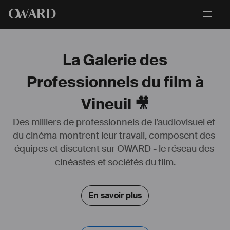
O
WARD
La Galerie des
Professionnels du film à
Vineuil 🎥
Des milliers de professionnels de l’audiovisuel et 
du cinéma montrent leur travail, composent des 
équipes et discutent sur OWARD - le réseau des 
Passionné par le cinéma, la musique et l’art de la narration, j’ai 
démarré ma carrière de compositeur après l’obtention d’un doctorat 
cinéastes et sociétés du film.
en biologie.
Attiré par les sonorités hollywoodiennes, l’opportunité m’a été 
En savoir plus
donnée d’insuffler mon style dans différents projets, tels que des 
spectacles vivants, des courts-métrages primés dans des concours 
internationaux et une série en cours de développement.  Vous 
pouvez découvrir mon parcours et mes réalisations sur mon site 