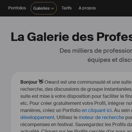
Portfolios
Tarifs
A propos
Galeries
La Galerie des Profe
Des milliers de professio
équipes et disc
Bonjour 👋
Oward est une communauté et une suite d’
recherche, des discussions de groupe instantanées, 
suite est mise à votre disposition pour faciliter le fi
etc. Pour créer gratuitement votre Profil, intégrer n
manières, créez un Portfolio
en cliquant ici
. Au sein
développement
. Utilisez le
moteur de recherche
pou
récompenses en festival. Sauvegardez les Profils dan
actualité. Cliquez sur les Profils cerclés d’or pour a