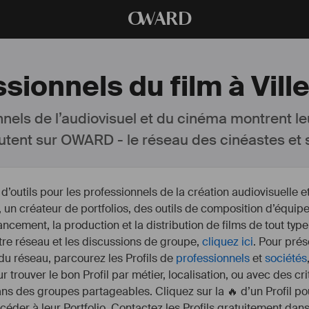
O
WARD
ssionnels du film à Vi
nnels de l’audiovisuel et du cinéma montrent le
utent sur OWARD - le réseau des cinéastes et s
outils pour les professionnels de la création audiovisuelle 
un créateur de portfolios, des outils de composition d’équipe
nancement, la production et la distribution de films de tout type
otre réseau et les discussions de groupe,
cliquez ici
. Pour prés
 du réseau, parcourez les Profils de
professionnels
et
sociétés
r trouver le bon Profil par métier, localisation, ou avec des cr
s des groupes partageables. Cliquez sur la 🔥 d’un Profil pou
ccéder à leur Portfolio. Contactez les Profils gratuitement dan