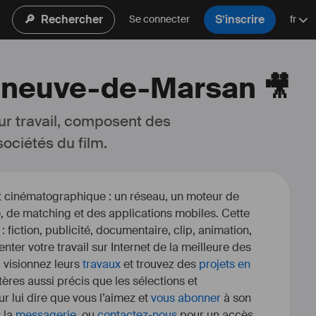
🔎
Rechercher
S’inscrire
Se connecter
fr
lleneuve-de-Marsan 🎥
ur travail, composent des 
ociétés du film.
et cinématographique : un réseau, un moteur de
, de matching et des applications mobiles. Cette
 : fiction, publicité, documentaire, clip, animation,
enter votre travail sur Internet de la meilleure des
, visionnez leurs
travaux
et trouvez des
projets en
itères aussi précis que les sélections et
r lui dire que vous l’aimez et
vous abonner
à son
s la
messagerie
, ou
contactez-nous
pour un accès