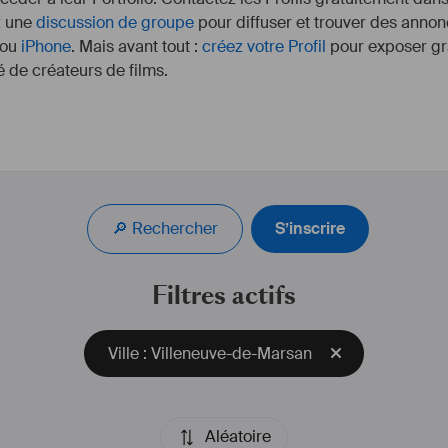
z une
discussion de groupe
pour diffuser et trouver des annon
ou
iPhone
. Mais avant tout :
créez votre Profil
pour exposer gra
 de créateurs de films.
🔎 Rechercher
S’inscrire
Filtres actifs
Ville : Villeneuve-de-Marsan
Aléatoire