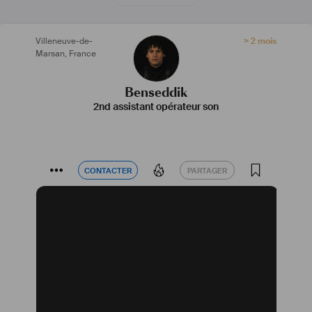
Villeneuve-de-
> 2 mois
Marsan
,
France
Benseddik
2nd assistant opérateur son
CONTACTER
PARTAGER
CONTACTER
PARTAGER