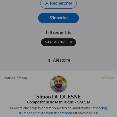
🔎 Rechercher
thérapeutique (albums composés pour accompagner des séances 
de naturopathie et d’hypnothérapie).
S’inscrire
En parallèle de mon activité en France, je continue de collaborer 
régulièrement avec la Chine, que ce soit au travers de publicités 
(Northface), de films ou de séries (Tough saison 1, saison 2 prévue 
Filtres actifs
pour 2023), en prise de vues réelles ou en animation.
Ville : Aurillac
Aléatoire
Aurillac
,
France
> 2 mois
Simon DUQUESNE
Compositeur de la musique
-
SACEM
Ouverts aux projets et aux nouvelles collaborations !
#
Scoring
#
Emotions
#
Creation
#
teamwork
En savoir plus >