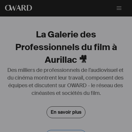
O
WARD
La Galerie des
Professionnels du film à
Aurillac 🎥
Des milliers de professionnels de l’audiovisuel et 
du cinéma montrent leur travail, composent des 
     Après un parcours scolaire atypique mêlant études de 
équipes et discutent sur OWARD - le réseau des 
psychologie, de musicologie et de production sonore, je suis me 
suis installé en Chine en 2017. J’y ai travaillé sur mes premiers 
cinéastes et sociétés du film.
projets cinématographiques comme monteur son puis comme 
compositeur, pour finalement me dédier exclusivement à la musique 
à l’image.
En savoir plus
De retour en France depuis fin 2019, j’ai décidé d’élargir mes 
horizons musicaux à d’autres supports, que ce soit le théâtre, les 
jeux-vidéos (Wild Rift, Riot Games) ou encore la musique à visée 