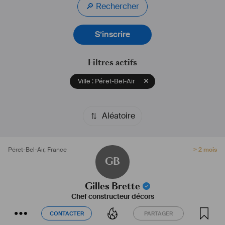
🔎 Rechercher
S’inscrire
Filtres actifs
Ville : Péret-Bel-Air
Aléatoire
Péret-Bel-Air
,
France
> 2 mois
GB
Gilles Brette
Chef constructeur décors
CONTACTER
PARTAGER
CONTACTER
PARTAGER