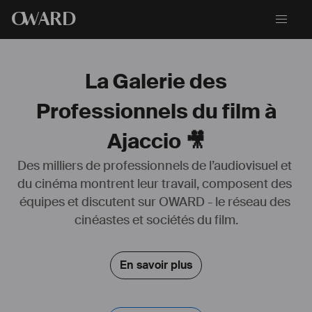
O
WARD
La Galerie des
Professionnels du film à
Ajaccio 🎥
Des milliers de professionnels de l’audiovisuel et 
du cinéma montrent leur travail, composent des 
En tant qu'Intermittent du spectacle et depuis maintenant 4 ans, je 
équipes et discutent sur OWARD - le réseau des 
travaille principalement pour le secteur de la télévision en tant que 
Cadreur/Monteur. En plus de cette activité "principale", je travaille en 
cinéastes et sociétés du film.
tant que 1er assistant camera sur des courts-métrages et des clips 
musicaux. Lorsque le temps me le permet, je réalise des clips 
musicaux pour des artistes locaux afin d'alimenter mon portfolio.
En savoir plus