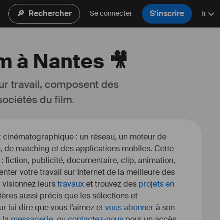
🔎
Rechercher
S’inscrire
Se connecter
fr
lm à Nantes 🎥
ur travail, composent des 
ociétés du film.
et cinématographique : un réseau, un moteur de
, de matching et des applications mobiles. Cette
 : fiction, publicité, documentaire, clip, animation,
enter votre travail sur Internet de la meilleure des
, visionnez leurs
travaux
et trouvez des
projets en
itères aussi précis que les sélections et
r lui dire que vous l’aimez et
vous abonner
à son
s la
messagerie
, ou
contactez-nous
pour un accès