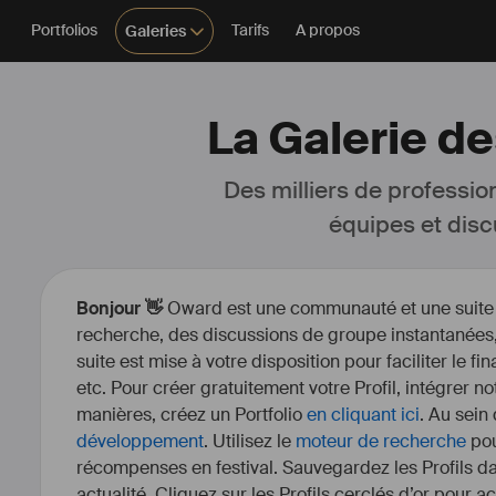
Portfolios
Tarifs
A propos
Galeries
La Galerie de
Des milliers de professio
équipes et disc
Bonjour 👋
Oward est une communauté et une suite d’
recherche, des discussions de groupe instantanées, 
suite est mise à votre disposition pour faciliter le fi
etc. Pour créer gratuitement votre Profil, intégrer n
manières, créez un Portfolio
en cliquant ici
. Au sein
développement
. Utilisez le
moteur de recherche
pou
récompenses en festival. Sauvegardez les Profils dan
actualité. Cliquez sur les Profils cerclés d’or pour a