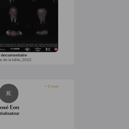
e documentaire
e de la bête
,
2022
> 2 mois
JE
José Eon
éalisateur