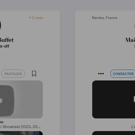
> 2 mois
Nantes
,
France
uffet
Maë
x-off
PARTAGER
CONTACTER
PARTAGER
CONTACTER
mo
 / Showreel 2023
,
2023
L