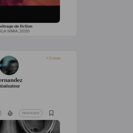
étrage de fiction
LA SIMIA
,
2020
> 2 mois
ernandez
éalisateur
PARTAGER
PARTAGER