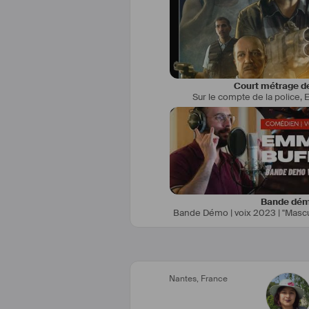
Je m'appelle leyla, j'ai actuellemen
moment à Nan
Je suis passionnée par le milieu 
Court métrage de
Sur le compte de la police
,
m'enrichir dans cet art, afin de
Je voudrais aller à la rencontrer
qu'ils puissent me conseill
Je suis déjà passé dans une série
figurante dans "capitaine marle
court métrage du nom de 
Bande dé
Nantes
,
France