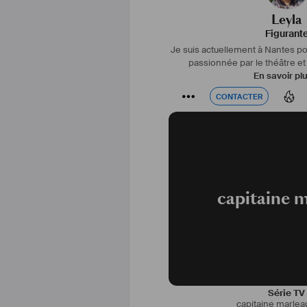
Leyla
Figurant
Je suis actuellement à Nantes pou
passionnée par le théâtre et
En savoir pl
CONTACTER
CONTACTER
capitaine 
#
Autrice
 et 
#
compositrice
, Soni
Série TV
capitaine marle
de la musique pour des groupes