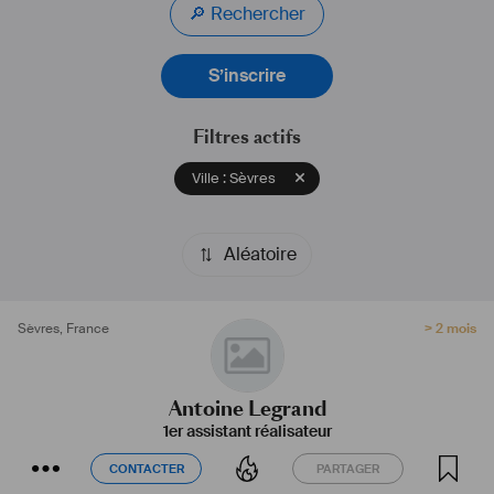
🔎 Rechercher
S’inscrire
Filtres actifs
Ville : Sèvres
Aléatoire
Sèvres
,
France
> 2 mois
Antoine Legrand
1er assistant réalisateur
CONTACTER
PARTAGER
CONTACTER
PARTAGER