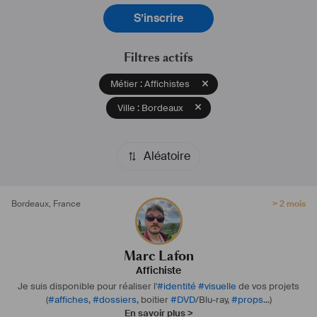
#
affiche
#
affichiste
#
poster
#
dossierdepresse
#
graphiste
#
keyart
#
miseenpage
#
illustration
#
illustrateur
S’inscrire
Filtres actifs
Métier : Affichistes
Ville : Bordeaux
Aléatoire
Bordeaux
,
France
> 2 mois
Marc Lafon
Affichiste
Je suis disponible pour réaliser l'
#
identité
#
visuelle
de vos projets
(
#
affiches
,
#
dossiers
, boitier
#
DVD
/Blu-ray,
#
props
...)
En savoir plus >