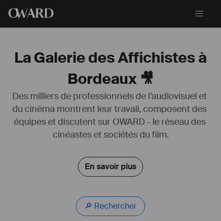
O
WARD
La Galerie des Affichistes à
Bordeaux 🎥
Des milliers de professionnels de l’audiovisuel et 
du cinéma montrent leur travail, composent des 
équipes et discutent sur OWARD - le réseau des 
cinéastes et sociétés du film.
Graphiste spécialisé dans la conception de key art, d'affiches de 
campagnes publicitaires et de dossiers imprimés (affiches, dossier 
de presse, bannières, déclinaisons imprimées, déclinaisons pour 
En savoir plus
les réseaux sociaux, affiche animée, création de jaquette DVD/Blu-
Ray etc..)
Pour répondre au mieux à vos attentes, j’opère dans le champ large 
du design graphique aussi bien imprimé que numérique.
🔎 Rechercher