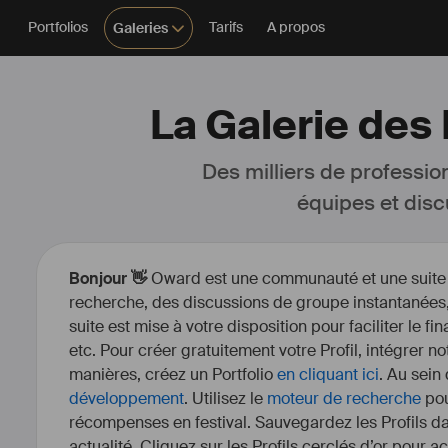
Portfolios
Tarifs
A propos
Galeries
La Galerie des 
Des milliers de professio
équipes et disc
Bonjour 👋
Oward est une communauté et une suite d’
recherche, des discussions de groupe instantanées, 
suite est mise à votre disposition pour faciliter le fi
etc. Pour créer gratuitement votre Profil, intégrer n
manières, créez un Portfolio
en cliquant ici
. Au sein
développement
. Utilisez le
moteur de recherche
pou
récompenses en festival. Sauvegardez les Profils dan
actualité. Cliquez sur les Profils cerclés d’or pour a