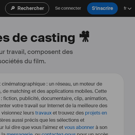
🔎
Rechercher
S’inscrire
Se connecter
fr
es de casting 🎥
ur travail, composent des 
ociétés du film.
et cinématographique : un réseau, un moteur de
, de matching et des applications mobiles. Cette
 : fiction, publicité, documentaire, clip, animation,
enter votre travail sur Internet de la meilleure des
, visionnez leurs
travaux
et trouvez des
projets en
itères aussi précis que les sélections et
r lui dire que vous l’aimez et
vous abonner
à son
s la
messagerie
, ou
contactez-nous
pour un accès