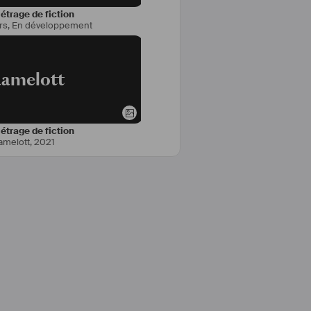
trage de fiction
rs
,
En développement
amelott
trage de fiction
amelott
,
2021