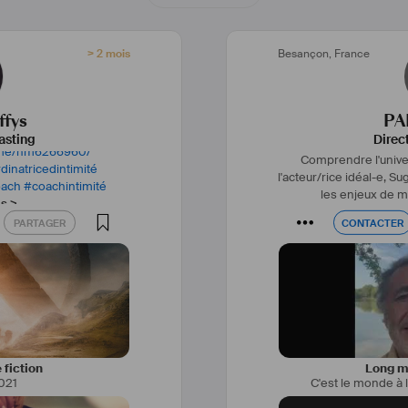
> 2 mois
Besançon
,
France
fys
PA
asting
Direc
ame/nm6266960/
Comprendre l'univer
dinatricedintimité
l'acteur/rice idéal-e,
Sug
oach
#
coachintimité
les enjeux de mo
us >
PARTAGER
CONTACTER
PARTAGER
CONTACTER
 fiction
Long mé
021
C'est le monde à 