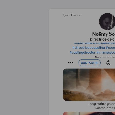
Lyon
,
France
Noëmy Sof
Directrice de c
https://www.imdb.com/n
#
directricedecasting
#
coor
#
castingdirector
#
intimacyc
En savoir pl
CONTACTER
CONTACTER
Long métrage de
Kaamelott
,
2