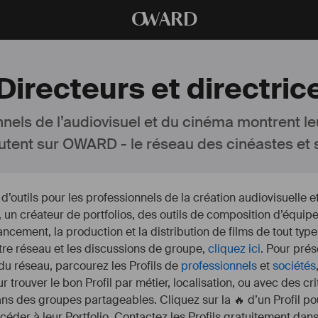
O
WARD
Directeurs et directric
nnels de l’audiovisuel et du cinéma montrent le
utent sur OWARD - le réseau des cinéastes et s
outils pour les professionnels de la création audiovisuelle 
un créateur de portfolios, des outils de composition d’équipe
nancement, la production et la distribution de films de tout type
otre réseau et les discussions de groupe,
cliquez ici
. Pour prés
 du réseau, parcourez les Profils de
professionnels
et
sociétés
r trouver le bon Profil par métier, localisation, ou avec des cr
s des groupes partageables. Cliquez sur la 🔥 d’un Profil pou
ccéder à leur Portfolio. Contactez les Profils gratuitement dan