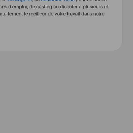
ces d’emploi, de casting ou discuter à plusieurs et
tuitement le meilleur de votre travail dans notre
 poste d'Assistante Réalisation 
n 2005, je me suis  spécialisée 
TING
 rôles et figuration.
iellement en région Bourgogne 
is disponible pour toute autre 
 géographique.
 compétences : les REPERAGES.