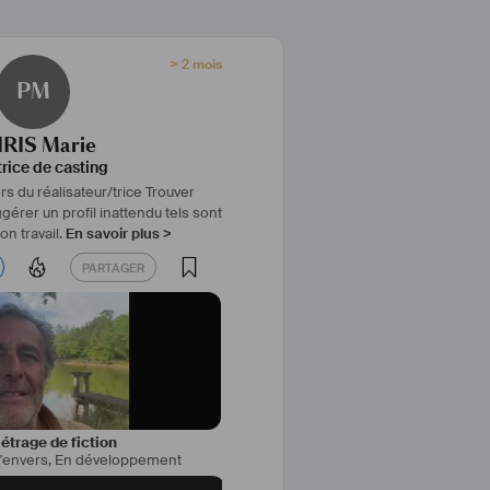
> 2 mois
PM
IRIS Marie
trice de casting
s du réalisateur/trice
Trouver
gérer un profil inattendu
tels sont
n travail.
En savoir plus >
PARTAGER
PARTAGER
trage de fiction
l'envers
,
En développement