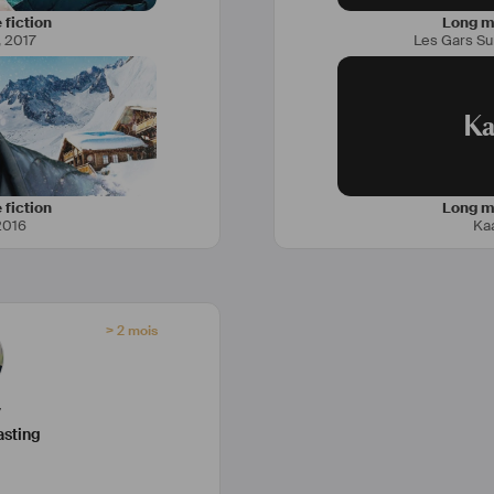
 fiction
Long mé
,
2017
Les Gars Su
Ka
 fiction
Long mé
2016
Ka
> 2 mois
y
asting