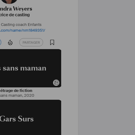
andra Weyers
trice de casting
e Casting
coach Enfants
db.com/name/nm1849351/
PARTAGER
PARTAGER
rs sans maman
trage de fiction
 sans maman
,
2020
 Gars Surs