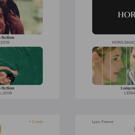
HOR
 fiction
,
2019
HORS SAIS
 fiction
Long mé
e
,
2018
L'EN
> 2 mois
Lyon
,
France