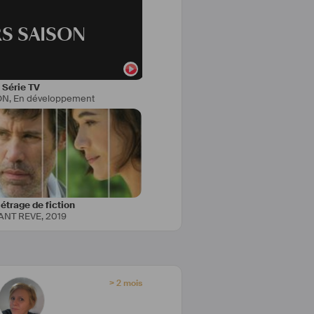
S SAISON
Série TV
ON
,
En développement
trage de fiction
FANT REVE
,
2019
> 2 mois