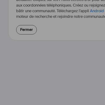
aux coordonnées téléphoniques. Créez ou rejoigne
bâtir une communauté. Téléchargez l’appli
Android
moteur de recherche et rejoindre notre communauté
Fermer
Formations
#
sophrologue
#
VHSS
#
#
intimacyfora
Associations
trésorière 
#
cine
Membre du 
#
coll