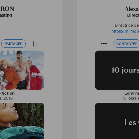
ERON
Alex
asting
Direc
Directrice d
https://m.im
PARTAGER
CONTACTER
PARTAGER
CONTACTER
10 jou
 fiction
Long mé
s
,
2018
10 jours
Les