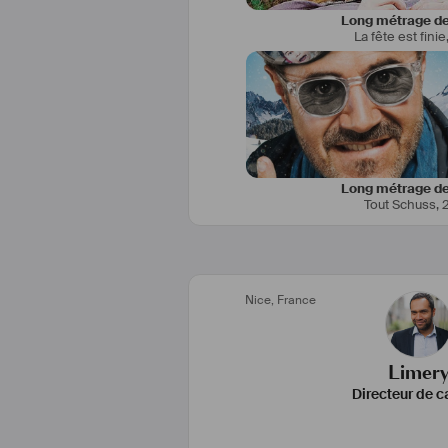
Long métrage de
La fête est finie
Long métrage de
Tout Schuss
,
Nice
,
France
Limer
Directeur de c