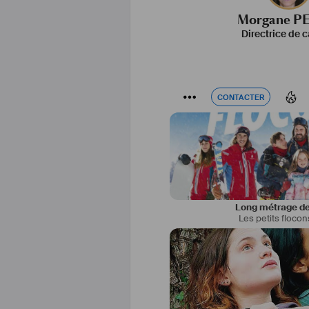
Morgane P
Directrice de c
CONTACTER
CONTACTER
Long métrage de
Les petits flocon