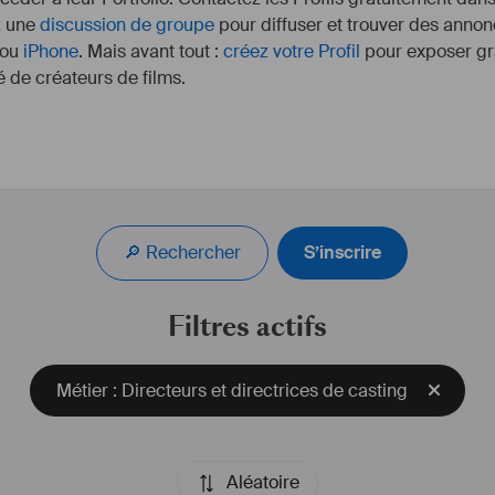
z une
discussion de groupe
pour diffuser et trouver des annon
ou
iPhone
. Mais avant tout :
créez votre Profil
pour exposer gra
 de créateurs de films.
 :
Après avoir occupé le
communication
(2nde et 1ère) jusqu'e
ctors
dans le 
#
CAS
🔎 Rechercher
S’inscrire
 : 
Je travaille essent
profils
Franche Comté mais su
ectif5050
zone
Filtres actifs
Mon autre domaine de
Métier : Directeurs et directrices de casting
Aléatoire