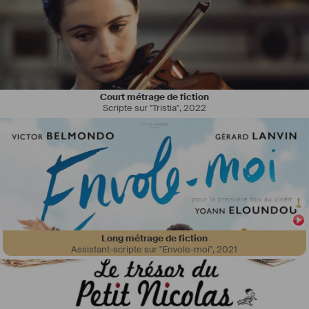
Court métrage de fiction
#
trilingue
Scripte sur "Tristia"
,
2022
#
Mobile
 en France et à l'étranger
#
véhiculée
#
ipad
Long métrage de fiction
Assistant-scripte sur "Envole-moi"
,
2021