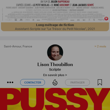
Long métrage de fiction
Assistant-Scripte sur "Le Trésor du Petit Nicolas"
,
2021
Saint-Amour
,
France
> 2 mois
Lison Thoubillon
Scripte
En savoir plus >
CONTACTER
PARTAGER
CONTACTER
PARTAGER