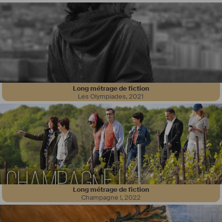
Long métrage de fiction
Les Olympiades
,
2021
J'ai appris le métier sur les plateaux d'Envole Moi et du Trésor du Petit 
Nicolas en travaillant avec Chantal Pernecker, Lucie Truffaut et Céline 
Savoldelli.
Pour moi, être scripte, c'est être le  représentant du montage sur le 
plateau, c'est à dire réfléchir à l'échelle du film et de l'histoire dans 
son ensemble et non à l'échelle du plan seul, plus que "voir si c'est 
raccord", c'est se demander "est-ce que c'est montable ?" et "Est-ce 
que l'émotion et le jeu sont là ?".
Je suis l'allié numéro 1 du réalisateur et je fais en sorte qu'il n'ait pas 
de mauvaises surprises lorsqu'il arrive au montage, qu'il ait bien le 
Long métrage de fiction
film qu'il veut. 
Champagne !
,
2022