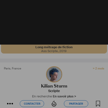
Long métrage de fiction
Ass Scripte
,
2019
Paris
,
France
> 2 mois
Kilian Sturm
Scripte
En recherche
En savoir plus >
CONTACTER
PARTAGER
CONTACTER
PARTAGER