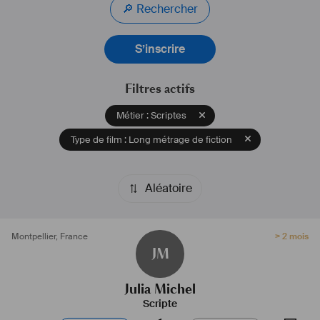
🔎 Rechercher
S’inscrire
Filtres actifs
Métier : Scriptes
Type de film : Long métrage de fiction
Aléatoire
Montpellier
,
France
> 2 mois
JM
Julia Michel
Scripte