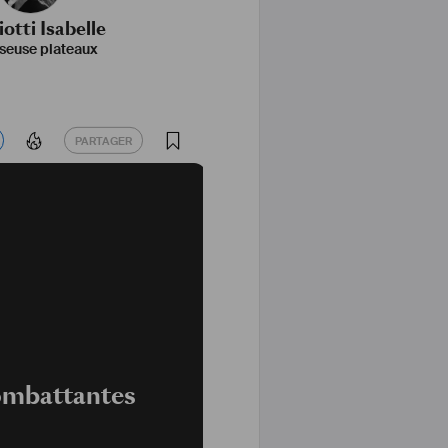
otti Isabelle
seuse plateaux
PARTAGER
PARTAGER
ombattantes