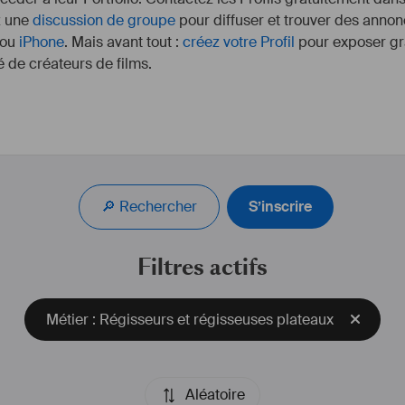
z une
discussion de groupe
pour diffuser et trouver des annon
ou
iPhone
. Mais avant tout :
créez votre Profil
pour exposer gra
 de créateurs de films.
🔎 Rechercher
S’inscrire
Filtres actifs
Métier : Régisseurs et régisseuses plateaux
Aléatoire