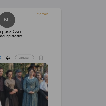
> 2 mois
BC
rgues Cyril
sseur plateaux
PARTAGER
PARTAGER