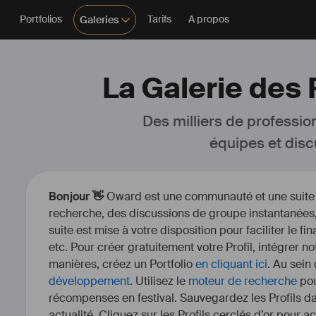
Portfolios
Tarifs
A propos
Galeries
La Galerie des
Des milliers de professio
équipes et disc
Bonjour 👋
Oward est une communauté et une suite d’
recherche, des discussions de groupe instantanées, 
suite est mise à votre disposition pour faciliter le fi
etc. Pour créer gratuitement votre Profil, intégrer n
manières, créez un Portfolio
en cliquant ici
. Au sein
développement
. Utilisez le
moteur de recherche
pou
récompenses en festival. Sauvegardez les Profils dan
actualité. Cliquez sur les Profils cerclés d’or pour a