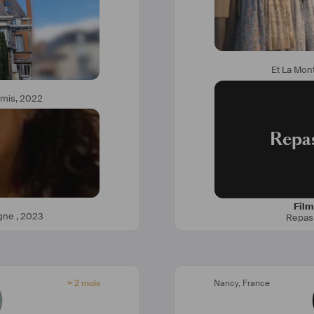
Et La Mon
rmis
,
2022
Repas
Film
agne
,
2023
Repas 
> 2 mois
Nancy
,
France