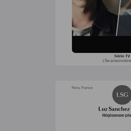
Série TV
L'Île prisonnièr
Paris
,
France
LSG
Luz Sanchez
Régisseuse pl