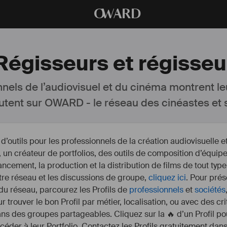
O
WARD
 Régisseurs et régisseu
nnels de l’audiovisuel et du cinéma montrent le
utent sur OWARD - le réseau des cinéastes et s
outils pour les professionnels de la création audiovisuelle 
un créateur de portfolios, des outils de composition d’équipe
nancement, la production et la distribution de films de tout type
otre réseau et les discussions de groupe,
cliquez ici
. Pour prés
 du réseau, parcourez les Profils de
professionnels
et
sociétés
r trouver le bon Profil par métier, localisation, ou avec des cr
s des groupes partageables. Cliquez sur la 🔥 d’un Profil pou
ccéder à leur Portfolio. Contactez les Profils gratuitement dan