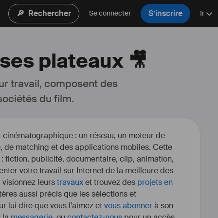
🔎
Rechercher
S’inscrire
Se connecter
fr
ses plateaux 🎥
ur travail, composent des 
ociétés du film.
et cinématographique : un réseau, un moteur de
, de matching et des applications mobiles. Cette
 : fiction, publicité, documentaire, clip, animation,
enter votre travail sur Internet de la meilleure des
, visionnez leurs
travaux
et trouvez des
projets en
itères aussi précis que les sélections et
r lui dire que vous l’aimez et
vous abonner
à son
s la
messagerie
, ou
contactez-nous
pour un accès