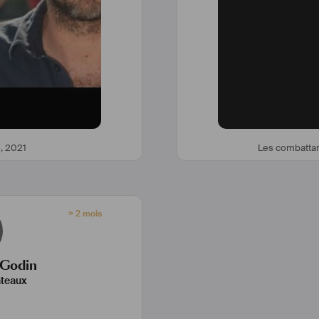
e
,
2021
Les combatta
> 2 mois
 Godin
ateaux