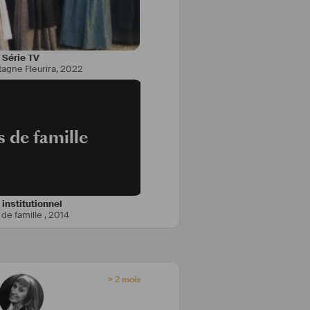
Série TV
tagne Fleurira
,
2022
 de famille
 institutionnel
de famille
,
2014
> 2 mois