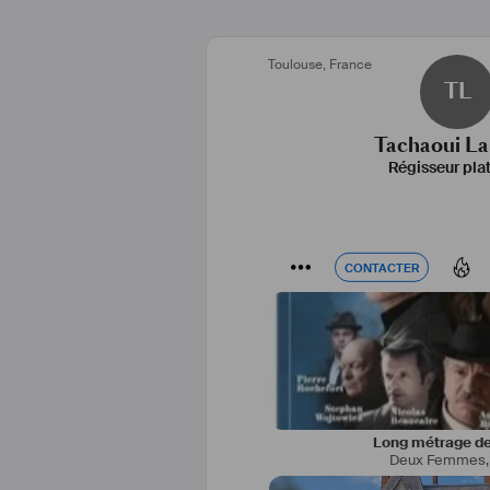
Toulouse
,
France
TL
Tachaoui La
Régisseur pla
CONTACTER
CONTACTER
Long métrage de
Deux Femmes