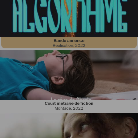
Bande annonce
Réalisation
,
2022
Acteur, animateur, chroniqueur, scénariste, réalisateur et 
organisateur de festivals, je suis un artiste polyvalent.
Ouvert à toutes propositions de tournage, de théâtre, d'animation, de 
photos, de doublage et de publicité, je participe également à des 
projets en tant qu'assistant réalisateur, scripte ou scénariste.
Je prépare le tournage de la 2e partie de mon nouveau court-
métrage "À double tranchant" pour le mois de mai à Montreuil. 2 
jours dans un parc. Une grande partie du film a été tourné en 
Court métrage de fiction
septembre 2022.
Montage
,
2022
#
realisateur
#
acteur
#
animateur
#
scenariste
#
regisseur
#
court
-
metrage 
#
festivals
#
tournage