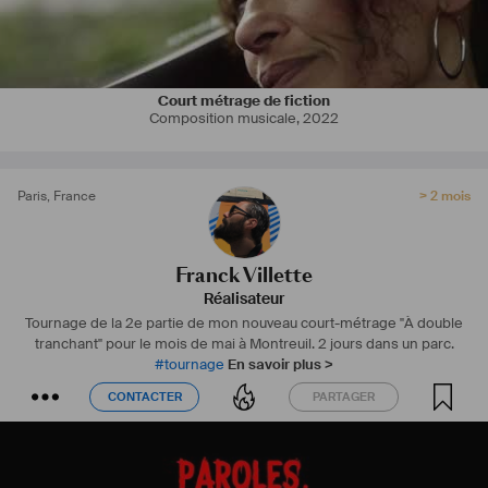
Court métrage de fiction
Composition musicale
,
2022
Paris
,
France
> 2 mois
Franck Villette
Réalisateur
Tournage de la 2e partie de mon nouveau court-métrage "À double
tranchant" pour le mois de mai à Montreuil. 2 jours dans un parc.
#
tournage
En savoir plus >
CONTACTER
PARTAGER
CONTACTER
PARTAGER