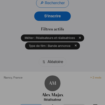
🔎 Rechercher
S’inscrire
Filtres actifs
Métier : Réalisateurs et réalisatrices
Type de film : Bande annonce
Aléatoire
Nancy
,
France
> 2 mois
AM
Alex Majax
Réalisateur