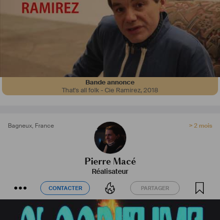
Bande annonce
That's all folk - Cie Ramirez
,
2018
Bagneux
,
France
> 2 mois
Pierre Macé
Réalisateur
CONTACTER
PARTAGER
CONTACTER
PARTAGER