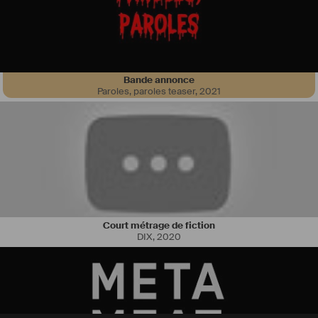
Bande annonce
Paroles, paroles teaser
,
2021
Court métrage de fiction
DIX
,
2020