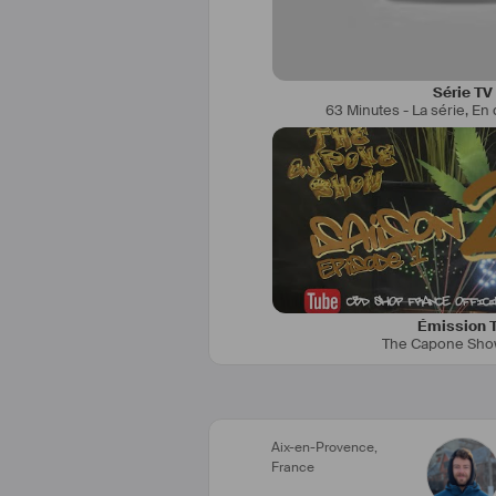
Chef opérateur et pil
Série TV
63 Minutes - La série
,
En 
Issu des sports extrêmes je tra
publicité/fiction/documenta
Toujours passionné par les
Plus d'infos sur: 
thiba
Émission 
The Capone Sho
Aix-en-Provence
,
France