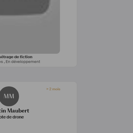
étrage de fiction
es
,
En développement
> 2 mois
MM
tin Maubert
lote de drone