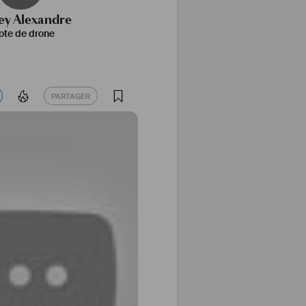
ey Alexandre
lote de drone
PARTAGER
PARTAGER