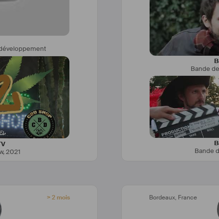
ote de drone
développement
vaille maintenant en 
ire/branded content
B
Bande d
 nouveaux projets 
ultmenu.com
B
TV
Bande d
w
,
2021
> 2 mois
Bordeaux
,
France