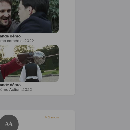
ande démo
emo comédie
,
2022
ande démo
émo Action
,
2022
> 2 mois
AA