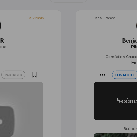
> 2 mois
Paris
,
France
ER
Benj
one
Pi
Comédien Cascad
En 
PARTAGER
CONTACTER
PARTAGER
CONTACTER
Scène
Scène