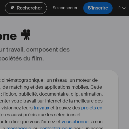
🔎
Rechercher
S’inscrire
Se connecter
fr
one 🎥
ur travail, composent des 
ociétés du film.
et cinématographique : un réseau, un moteur de
, de matching et des applications mobiles. Cette
 : fiction, publicité, documentaire, clip, animation,
enter votre travail sur Internet de la meilleure des
, visionnez leurs
travaux
et trouvez des
projets en
itères aussi précis que les sélections et
r lui dire que vous l’aimez et
vous abonner
à son
s la
messagerie
, ou
contactez-nous
pour un accès