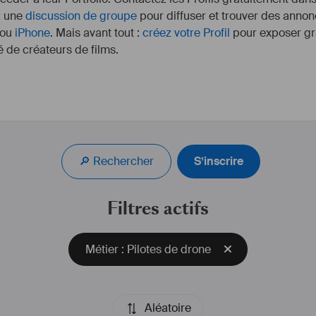
z une
discussion de groupe
pour diffuser et trouver des annon
ou
iPhone
. Mais avant tout :
créez votre Profil
pour exposer gra
 de créateurs de films.
#
Comédien
#
actor
#
C
#
télépi
🔎 Rechercher
S’inscrire
Voici le lien
http://bdupiech.wixs
Filtres actifs
Agence 
http://www.talente
Métier : Pilotes de drone
Agence C
http://www.lagencearti
Aléatoire