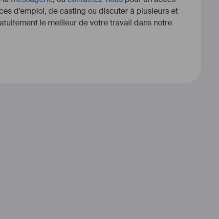
ces d’emploi, de casting ou discuter à plusieurs et
tuitement le meilleur de votre travail dans notre
ascadeur
#
stuntman
#
dronepilot
lotededrone
#
drone
 vers mes bande-démo  :
ite.com/benjamin-dupiech/bande-
demo
Talented in Paris :
dinparis.com/fiche.php?id=107
harisma Director : 
stique.com/acteur/benjamin_dupiech.htm