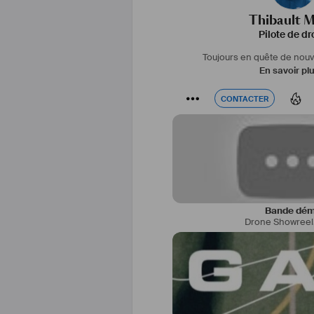
Thibault 
Pilote de dr
Toujours en quête de nouv
En savoir pl
CONTACTER
CONTACTER
Bande dé
Drone Showreel
Basé à 
#
Lille
 dans les 
#
hauts
-d
d’action est national. L'ensemble