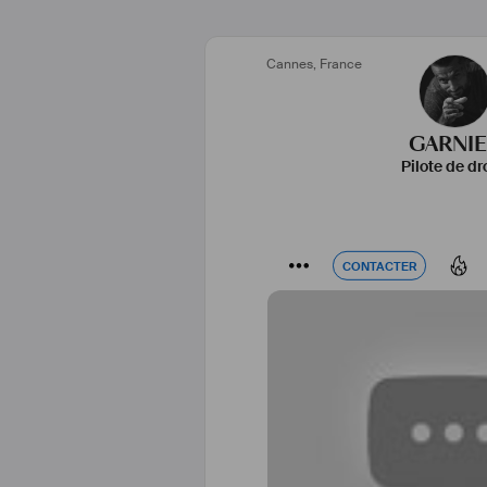
Cannes
,
France
GARNI
Pilote de dr
CONTACTER
CONTACTER