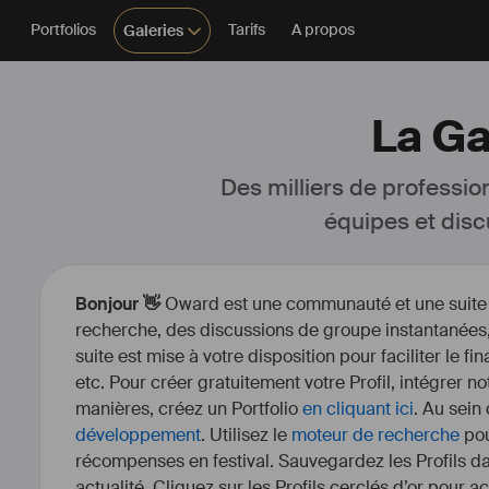
Portfolios
Tarifs
A propos
Galeries
La Ga
Des milliers de professio
équipes et disc
Bonjour 👋
Oward est une communauté et une suite d’
recherche, des discussions de groupe instantanées, 
suite est mise à votre disposition pour faciliter le fi
etc. Pour créer gratuitement votre Profil, intégrer n
manières, créez un Portfolio
en cliquant ici
. Au sein
développement
. Utilisez le
moteur de recherche
pou
récompenses en festival. Sauvegardez les Profils dan
actualité. Cliquez sur les Profils cerclés d’or pour a