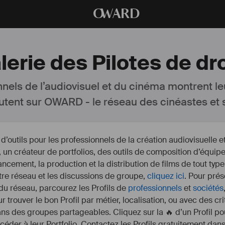
O
WARD
lerie des Pilotes de dr
nnels de l’audiovisuel et du cinéma montrent le
utent sur OWARD - le réseau des cinéastes et s
outils pour les professionnels de la création audiovisuelle 
un créateur de portfolios, des outils de composition d’équipe
nancement, la production et la distribution de films de tout type
otre réseau et les discussions de groupe,
cliquez ici
. Pour prés
 du réseau, parcourez les Profils de
professionnels
et
sociétés
r trouver le bon Profil par métier, localisation, ou avec des cr
s des groupes partageables. Cliquez sur la 🔥 d’un Profil pou
ccéder à leur Portfolio. Contactez les Profils gratuitement dan