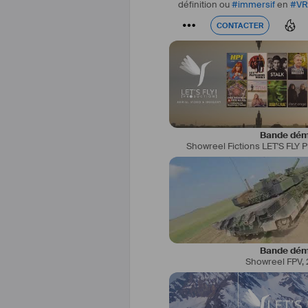
définition ou
#
immersif
en
#
VR
#
X9Air
#
Inspire2
#
DJI
#
X7
#
#
CinemaDng
CONTACTER
CONTACTER
Bande dé
Showreel Fictions LET'S FL
Bande dé
Showreel FPV
,