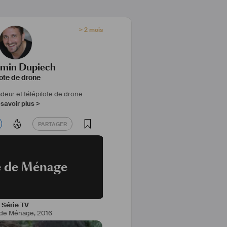
> 2 mois
amin Dupiech
lote de drone
eur et télépilote de drone
savoir plus >
PARTAGER
PARTAGER
 de Ménage
Série TV
 de Ménage
,
2016