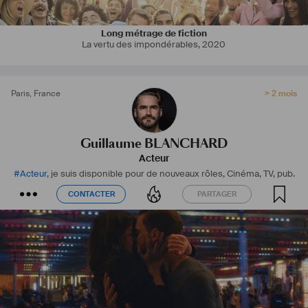
Long métrage de fiction
La vertu des impondérables
,
2020
Paris
,
France
> 2 mois
Guillaume BLANCHARD
Acteur
#
Acteur
, je suis disponible pour de nouveaux rôles, Cinéma, TV, pub.
CONTACTER
PARTAGER
CONTACTER
PARTAGER