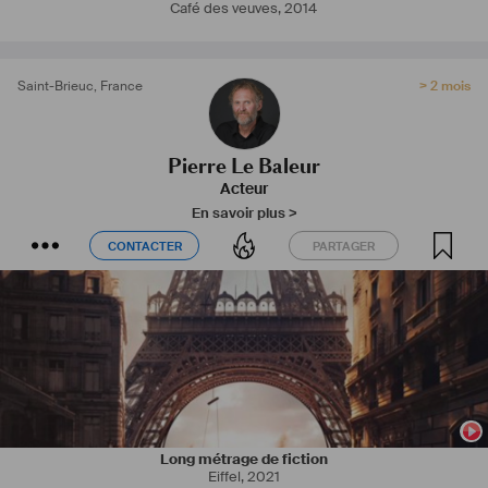
Café des veuves
,
2014
Saint-Brieuc
,
France
> 2 mois
Pierre Le Baleur
Acteur
En savoir plus >
CONTACTER
PARTAGER
CONTACTER
PARTAGER
Long métrage de fiction
Eiffel
,
2021
J'ai tourné pour le cinéma (Je promets d'être sage réalisation Ronan 