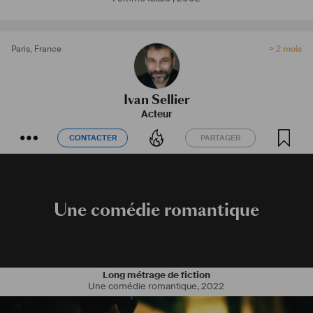
Paris
,
France
> 2 mois
Ivan Sellier
Acteur
CONTACTER
PARTAGER
CONTACTER
PARTAGER
Une comédie romantique
Long métrage de fiction
Une comédie romantique
,
2022