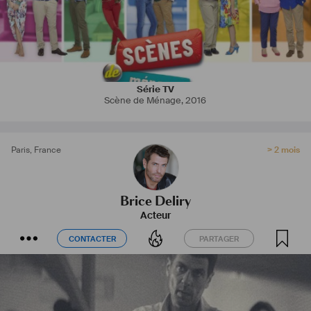
Série TV
Scène de Ménage
,
2016
Paris
,
France
> 2 mois
Brice Deliry
Acteur
CONTACTER
PARTAGER
CONTACTER
PARTAGER