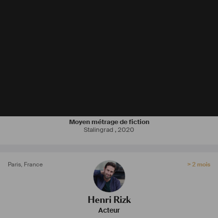
Moyen métrage de fiction
Stalingrad
,
2020
Paris
,
France
> 2 mois
Henri Rizk
Acteur