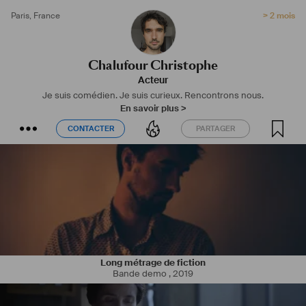
Paris
,
France
> 2 mois
Chalufour Christophe
Acteur
Je suis comédien. Je suis curieux. Rencontrons nous.
En savoir plus >
CONTACTER
PARTAGER
CONTACTER
PARTAGER
Long métrage de fiction
Bande demo
,
2019