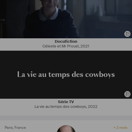
Docufiction
Céleste et Mr Proust
,
2021
La vie au temps des cowboys
Série TV
La vie au temps des cowboys
,
2022
Paris
,
France
> 2 mois