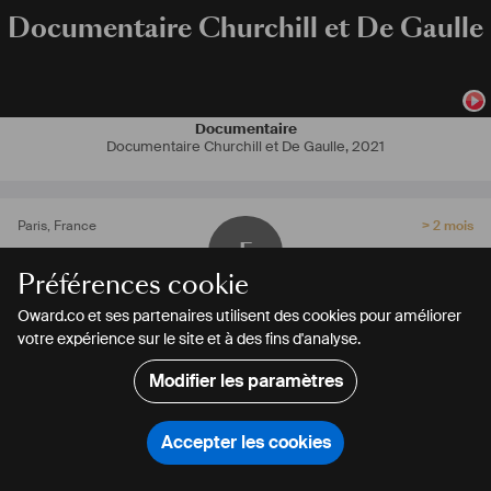
Documentaire Churchill et De Gaulle
Documentaire
Documentaire Churchill et De Gaulle
,
2021
Paris
,
France
> 2 mois
F
Préférences cookie
Freddo
Oward.co et ses partenaires utilisent des cookies pour améliorer
Acteur
votre expérience sur le site et à des fins d'analyse.
CONTACTER
PARTAGER
CONTACTER
PARTAGER
Modifier les paramètres
Accepter les cookies
Rechercher