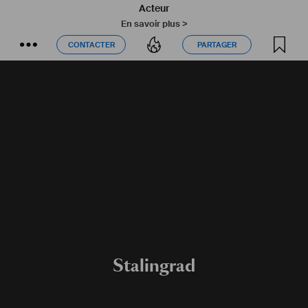
Acteur
En savoir plus >
CONTACTER
PARTAGER
CONTACTER
PARTAGER
Stalingrad