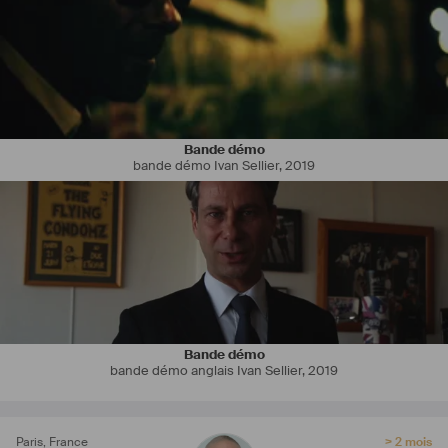
Bande démo
bande démo Ivan Sellier
,
2019
Bande démo
bande démo anglais Ivan Sellier
,
2019
Paris
,
France
> 2 mois