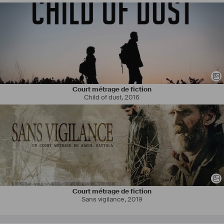
Le page et Casting Sauvage réalisation Galaad Hemsi) la télévision 
(un village français, le voyageur, capitaine Marleau, Céleste et Mr 
Proust, la vie au temps des cowboys...) et au théâtre dans des 
créations ( théâtre du rond point, Théâtre lepic...) 
#
comedien
#
jeu
#
rencontres
#
chance
Court métrage de fiction
Child of dust
,
2016
Court métrage de fiction
Sans vigilance
,
2019