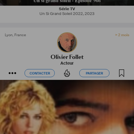
Série TV
Un Si Grand Soleil 2022
,
2023
Lyon
,
France
> 2 mois
Olivier Follet
Acteur
CONTACTER
PARTAGER
CONTACTER
PARTAGER