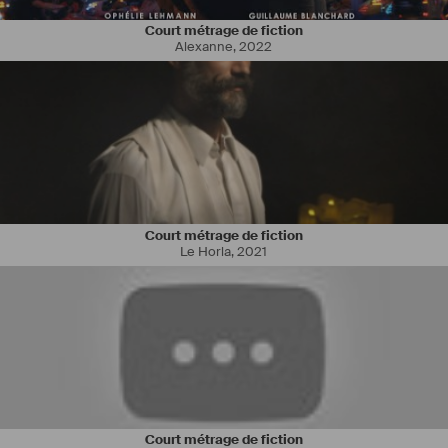
Court métrage de fiction
Breton d'adoption, éducateur sportif de formation évoluant dans le 
Alexanne
,
2022
milieu du Basket-ball, c'est au gré des rencontres que Pierre se 
découvre une passion pour un tout autre type de jeu, délaissant alors 
les gymnases pour les lieux de tournage. Acteur chevronné, il s'est 
illustré dans de nombreux courts, moyens et longs métrages, et 
continue à s'investir dans chaque projet comme si c'était le premier. 
Réalisateur et scénariste à son heure, artiste plasticien, ce touche-à-
tout s'exprime aussi sur les planches du théâtre d’improvisation, 
avec les productions Léon.
Court métrage de fiction
Le Horla
,
2021
Court métrage de fiction