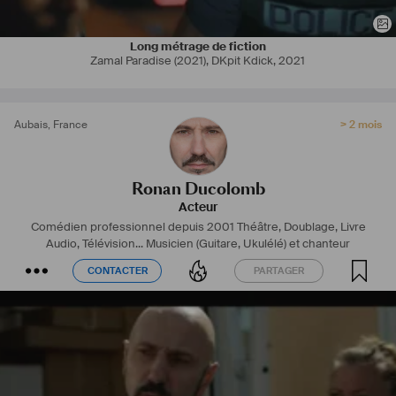
Long métrage de fiction
Zamal Paradise (2021), DKpit Kdick
,
2021
Aubais
,
France
> 2 mois
Ronan Ducolomb
Acteur
Comédien professionnel depuis 2001
Théâtre, Doublage, Livre
Audio, Télévision...
Musicien (Guitare, Ukulélé) et chanteur
CONTACTER
PARTAGER
CONTACTER
PARTAGER