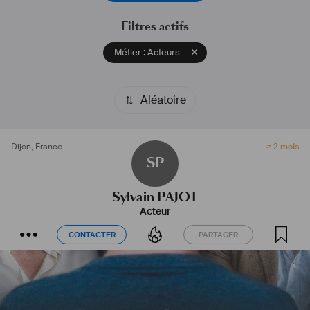
Filtres actifs
Métier : Acteurs
Aléatoire
Dijon
,
France
> 2 mois
SP
Sylvain PAJOT
Acteur
CONTACTER
PARTAGER
CONTACTER
PARTAGER