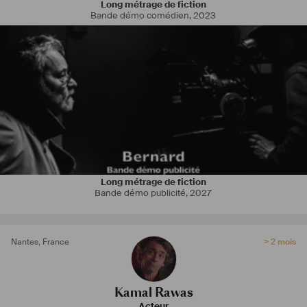
Long métrage de fiction
Bande démo comédien
,
2023
Long métrage de fiction
Bande démo publicité
,
2027
Nantes
,
France
> 2 mois
Kamal Rawas
Acteur