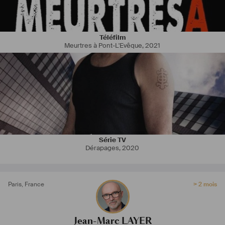
Téléfilm
Meurtres à Pont-L'Evêque
,
2021
Série TV
Dérapages
,
2020
Paris
,
France
> 2 mois
Jean-Marc LAYER