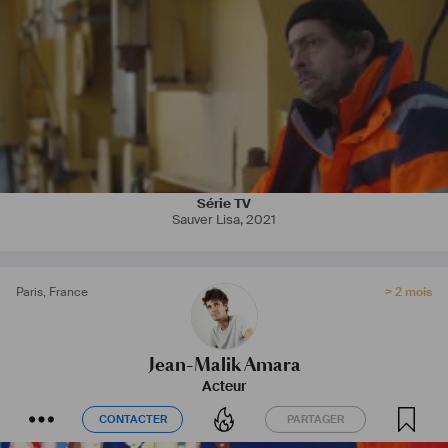
Série TV
Sauver Lisa
,
2021
Paris
,
France
> 2 mois
Jean-Malik Amara
Acteur
CONTACTER
PARTAGER
CONTACTER
PARTAGER