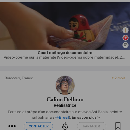
Diplômée en 2001 / DNSEP (5 ans)
CIAM Ecole des musiques actuelles
Deug Philosophie Bordeaux III 
﻿Formatrice en F.L.E.
Court métrage documentaire
Vidéo-poème sur la maternité (Vídeo-poema sobre maternidade)
,
2020
Bordeaux
,
France
> 2 mois
Caline Delhem
Réalisatrice
Ecriture et prépa d'un documentaire sur et avec Sol Bahia, peintre
naïf bahianais (
#
Brésil
).
En savoir plus >
CONTACTER
PARTAGER
CONTACTER
PARTAGER