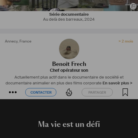
Série documentaire
Au delà des barreaux
,
2024
Annecy
,
France
> 2 mois
Benoît Frech
Chef opérateur son
Actuellement plus actif dans le documentaire de société et
documentaire animalier en plus des films corporate
En savoir plus >
CONTACTER
PARTAGER
CONTACTER
PARTAGER
Ma vie est un défi