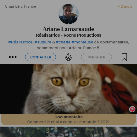
Chambéry
,
France
> 2 mois
Ariane Lamarsaude
Réalisatrice
-
Roche Productions
#
Réalisatrice
,
#
auteure
&
#
cheffe
#
monteuse
de documentaires,
notamment pour Arte ou France 5.
CONTACTER
PARTAGER
CONTACTER
PARTAGER
Documentaire
Comment le chat a conquis le monde ?
,
2021