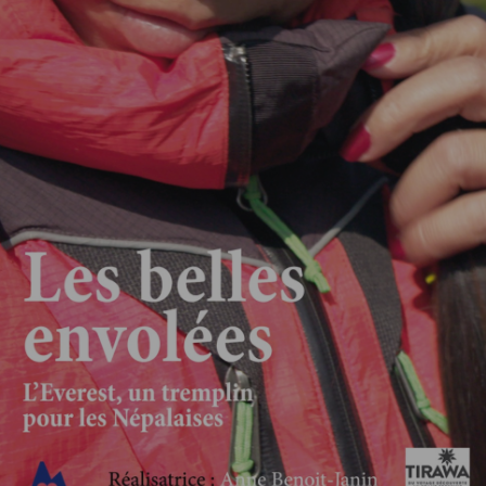
Musicien et ingénieur du son, je conçois et façonne des univers 
sonores qui donnent vie aux images et aux récits. Mon expertise 
couvre l’ensemble de la chaîne audio : enregistrement, post-
production, et création musicale et sonore.
Côté fiction sonore immersive, j’ai réalisé une dizaine d’épisodes en 
binaural pour l’ASPAS (À Travers Leurs Yeux, saison 1) et pour le 
Mémorial National de la prison de Montluc à Lyon (saison 2, 
hommage à Marc Bloch et à d’autres figures historiques).
En création musicale et identité sonore, j’ai eu le plaisir de travailler 
sur des projets podcasts et institutionnels via des agences comme 
Hula Hoop ou en direct.
En enregistrement et régie son, j’ai accompagné des projets variés, 
souvent dans le domaine de l'Economie Sociale et Solidaire tels que 
la CEC, AJC Maintenant, mais aussi sur d'autres thématiques comme 