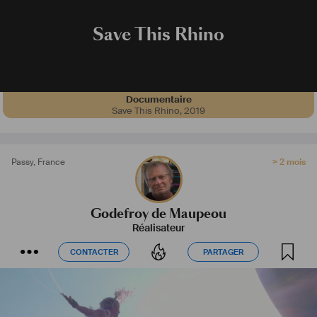
Save This Rhino
Documentaire
Save This Rhino
,
2019
Passy
,
France
> 2 mois
Godefroy de Maupeou
Réalisateur
CONTACTER
PARTAGER
CONTACTER
PARTAGER