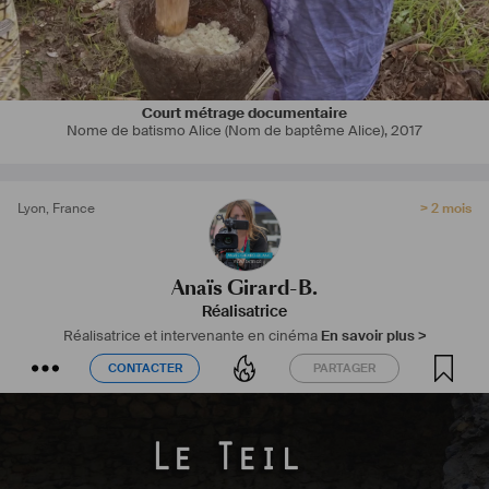
Court métrage documentaire
Nome de batismo Alice (Nom de baptême Alice)
,
2017
Lyon
,
France
> 2 mois
Anaïs Girard-B.
Réalisatrice
Réalisatrice et intervenante en cinéma
En savoir plus >
CONTACTER
PARTAGER
CONTACTER
PARTAGER