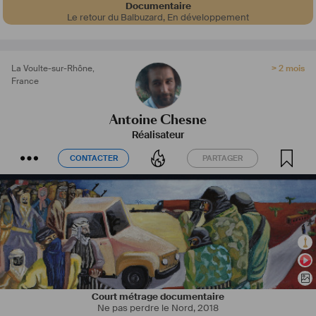
Documentaire
Le retour du Balbuzard
,
En développement
La Voulte-sur-Rhône
,
> 2 mois
France
Antoine Chesne
Réalisateur
CONTACTER
PARTAGER
CONTACTER
PARTAGER
Court métrage documentaire
Ne pas perdre le Nord
,
2018