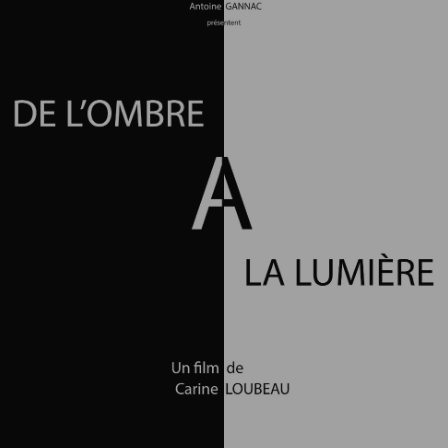
Depuis 15 ans je travaille dans l’audiovisuel dans diverses fonctions, 
principalement sur le 
#
montage
 et aussi dans la 
#
réalisation
, 
#
production
, 
#
étalonnage
... Voici des liens vers les principaux films 
et projets auxquels j'ai participé, principalement des 
#
documentaires
: 
https://linktr.ee/amandine.goisbault
. J’ai 
commencé à Vidéo dans les villages (
www.videonasaldeias.org.br
), 
école de cinéma pour peuples indiens au Brésil, avec laquelle je 
collabore toujours, qu'il s'agisse de films ou d'ateliers de formation, et 
je travaille aussi avec d’autres réalisateurs/trices et maisons de 
production, au Brésil, en France, en Grande-Bretagne. Je travaille 
aussi dans des commissions de sélection (de films pour des 
festivals, ou de projets pour des commissions de financement). 
#
festivals
#
commissionsdesélection