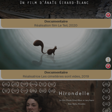
Documentaire
Réalisation film Le Teil
,
2020
#
Sociologue
, j'ai été une des pionnières à développer la 
#
démocratie
#
participative
 dans la région grenobloise. En plus de 
mon travail auprès des collectivités locales, j'ai créé dans les années 
1990 un 
#
journal
 gratuit écocitoyen "Les Antennes", pour 
#
Grenoble
et sa région.  Passionnée de documentaires et de 
#
montagne
, j'ai 
réalisé et monté de nombreux courts-métrages sur les 
#
femmes
 en 
#
milieu
 rural, 
#
les
 bergères (
#
L
'étoile des bergère) et les précaires 
#
Pour
 vivre mieux, vivons séparés (
https://www.youtube.com/watch?
v=Rcsf7a6vtNw
) et 
#
Ma
 fille, donne-moi de l'argent ! 
Documentaire
(
https://www.youtube.com/watch?v=b0qyM0r98AM&t=0s
). 
Réalisatrice Les cimetières sont vides
,
2019
J'ai aussi filmé l'
#
Himalaya
, des 
#
documentaires
 qui racontent des 
#
trekkings
#
himalayens
 d’exception : le 
#
pèlerinage
 du 
#
Kailash
 au 
#
Tibet
 et la traversée du 
#
Mustang
 au 
#
Népal
. Mon dernier film, Les 
belles envolées, met en lumière des 
#
Népalaises
 qui gravissent 
l'
#
Everest
 pour s'émanciper. Il a été primé par le 
#
Fodacim
 (Coup de 
coeur) et été sélectionné dans plusieurs festivals internationaux ( 
#
Torelló
 Mountain Film, 
#
FIFAD
). J'ai aussi écrit un 
#
livre
 sur le même 