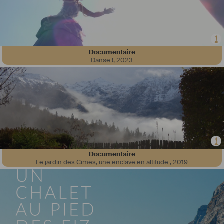
Documentaire
Danse !
,
2023
En activité sur Lyon depuis de nombreuses années, je vous propose 
une prestation audiovisuelle sur mesure, en m'adaptant au mieux à 
vos besoins ainsi qu'à votre budget. Vidéaste polyvalent je vous 
accompagne et vous conseille sur tout le suivi de vos projets 
audiovisuels, de la conception à la post-production:
     Réflexion et retranscription de votre message en vidéo: 
Storytelling, recherche de lieux, feuille de route.
      Tournage: J'assure toute la planification pour être le plus efficace 
Documentaire
le jour J. 
Le jardin des Cimes, une enclave en altitude
,
2019
      Montage et post-production : Mise en place d' une plateforme 
dédiée pour collaborer efficacement dès l'importation des rushes  et 
permettre des retours  clients clairs et optimisés sur les différentes 
étapes de travail de votre projet vidéo.
      Motion design : titres, logos, effets pour styliser le tout.
      Mixage son et colorimétrie: les 2 étapes finales cruciales pour 