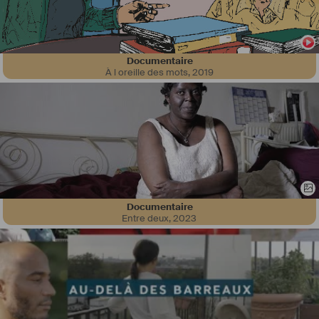
Au plaisir de travailler prochainement avec vous.
Antoine Brendlen
Documentaire
À l oreille des mots
,
2019
Après des études de musicologie à l’université de Tours, une 
formation de technicien du son à l’Institut National de l’Audiovisuel à 
Paris, plusieurs formation de réalisateur en radio, je suis chef-op du 
Son à l’image. J’ai plusieurs long-métrage de fiction à mon actif tant 
TV que cinéma, en France mais surtout à l’étranger. J’ai beaucoup 
travaillé sur du reportage pour des équipes étrangères en 
déplacement en 
#
France
 et en 
#
Suisse
. Depuis quelques années, 
en plus des tournages 
#
corporate
, je suis plus orienté vers le 
#
documentaire
 et documentaire 
#
animalier
 / nature. 
Documentaire
Entre deux
,
2023