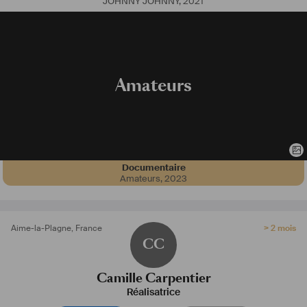
JOHNNY JOHNNY
,
2021
Amateurs
Documentaire
Amateurs
,
2023
Aime-la-Plagne
,
France
> 2 mois
CC
Camille Carpentier
Réalisatrice