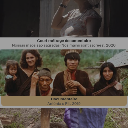
Court métrage documentaire
Anaïs s’est formée en audiovisuel (BTS audiovisuel, en montage et 
Nossas mãos são sagradas (Nos mains sont sacrées)
,
2020
ENSAV, Ecole Nationale Supérieure d’Audiovisuel de Toulouse, en 
réalisation). Depuis, elle partage cette passion du cinéma et de la 
création à travers des ateliers ludiques d’éducation à l’image. 
Auteure et réalisatrice sur les routes du monde, elle trouve son 
inspiration à travers les personnes qu’elle rencontre, les voyages, 
les sujets de société et les tabous de notre monde. Caméra en main, 
elle capture ces instants en image animée ou arrêtée.
En itinérance (avec Elliott, le camion cinéma), disponible partout en 
France et ailleurs.
Documentaire
Antônio e Piti
,
2019
#
réalisatrice
#
intervenantecinéma
#
nomade