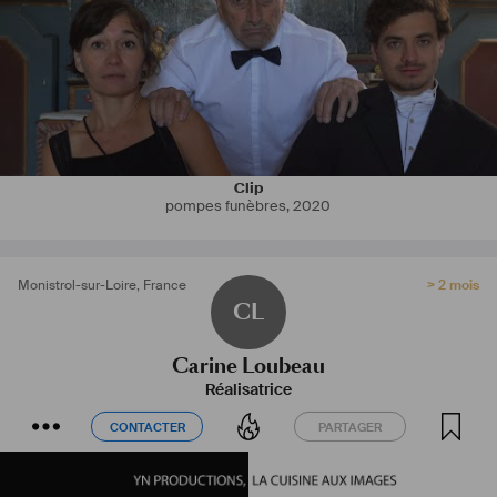
Clip
pompes funèbres
,
2020
Monistrol-sur-Loire
,
France
> 2 mois
CL
Carine Loubeau
Réalisatrice
CONTACTER
PARTAGER
CONTACTER
PARTAGER