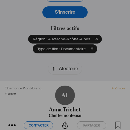
S’inscrire
Filtres actifs
Région : Auvergne-Rhône-Alpes
Type de film : Documentaire
Aléatoire
Chamonix-Mont-Blanc
,
> 2 mois
France
AT
Anna Trichet
Cheffe monteuse
CONTACTER
PARTAGER
CONTACTER
PARTAGER