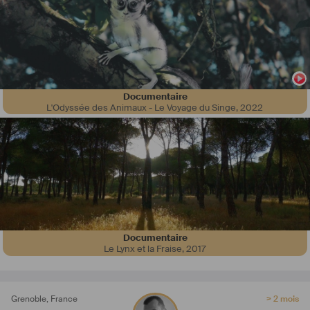
Documentaire
L'Odyssée des Animaux - Le Voyage du Singe
,
2022
Documentaire
Le Lynx et la Fraise
,
2017
Grenoble
,
France
> 2 mois