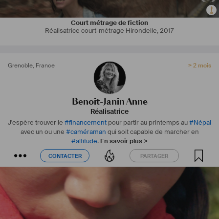
sujet que le film  paru chez 
#
Glenat
 sous le nom de : 
#
Les
Népalaises de l'Everest". 
Je monte en général mes films et je rêve aujourd'hui d'écrire un 
Court métrage de fiction
scénario de 
#
fiction
.
Réalisatrice court-métrage Hirondelle
,
2017
Grenoble
,
France
> 2 mois
Benoit-Janin Anne
Réalisatrice
J'espère trouver le
#
financement
pour partir au printemps au
#
Népal
avec un ou une
#
caméraman
qui soit capable de marcher en
#
altitude
.
En savoir plus >
CONTACTER
PARTAGER
CONTACTER
PARTAGER