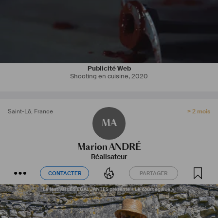
Publicité Web
Shooting en cuisine
,
2020
Saint-Lô
,
France
> 2 mois
MA
Marion ANDRÉ
Réalisateur
CONTACTER
PARTAGER
CONTACTER
PARTAGER