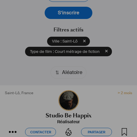
S’inscrire
Filtres actifs
Ville : Saint-Lô
Type de film : Court métrage de fiction
Aléatoire
Saint-Lô
,
France
> 2 mois
Studio Be Happix
Réalisateur
CONTACTER
PARTAGER
CONTACTER
PARTAGER