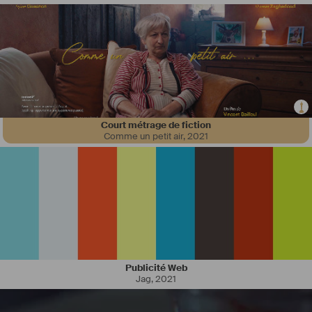
Court métrage de fiction
Comme un petit air
,
2021
Publicité Web
Jag
,
2021