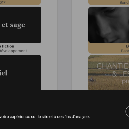
017
Band
 et sage
 fiction
B
développement
Ban
iel
 fiction
Long mé
loppement
Je ne suis
tre expérience sur le site et à des fins d'analyse.