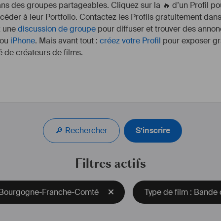
s des groupes partageables. Cliquez sur la 🔥 d’un Profil pou
ccéder à leur Portfolio. Contactez les Profils gratuitement dan
z une
discussion de groupe
pour diffuser et trouver des annon
ou
iPhone
. Mais avant tout :
créez votre Profil
pour exposer gra
 de créateurs de films.
Né en Suisse en 1985,
Théâtre National 
Il joue ensuite sous la 
🔎 Rechercher
S’inscrire
Le Sage, Lessing), 
d’Orphée, Cocteau, Maï
Julien George (Le Moch
Filtres actifs
(La Boucherie de Job, 
(DADA), Betty Heurte
Fombelle), Mirabelle 
 Bourgogne-Franche-Comté
Type de film : Bande
Marc Soriano (Le Fils,
Paravidino), Xavier
Charlotte Lagrange (L