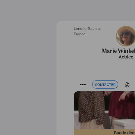
Lons-le-Saunier
,
France
Marie Wink
Actrice
CONTACTER
CONTACTER
Bande dé