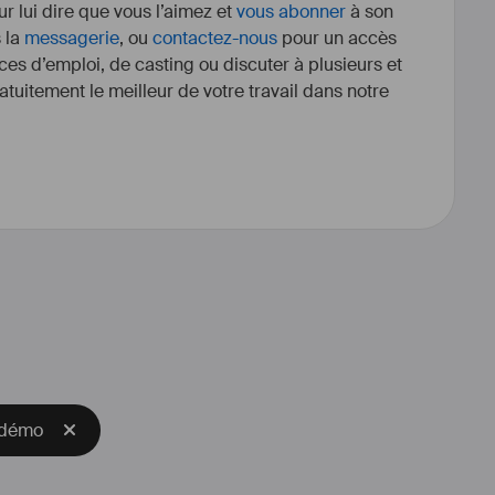
r lui dire que vous l’aimez et
vous abonner
à son
s la
messagerie
, ou
contactez-nous
pour un accès
ces d’emploi, de casting ou discuter à plusieurs et
tuitement le meilleur de votre travail dans notre
 Jonas Marmy entre à l’école du 
de Strasbourg (TNS) en 2007.
direction de Bernard Bloch (Nathan 
Vladimir Pankov (Le Syndrôme 
akovski, Vidy-Lausanne, Moscou), 
e, Mayenburg), Hervé Loichemol 
Paravidino), Geneviève Pasquier 
bise (Les Enfants Sauvages, De 
Rousseau (Le Précepteur, Lenz), 
 démo
 Foss), Claire Nicolas (Peanuts, 
 Marchand (Bérénice, Racine), 
’âge des Poissons, Tentative de 