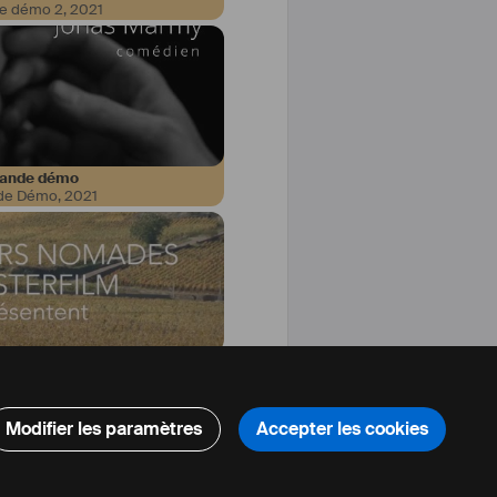
e démo 2
,
2021
ande démo
de Démo
,
2021
trage de fiction
 pas ton pauvre
,
2021
Modifier les paramètres
Accepter les cookies