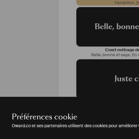
Cendrillon
,
2
Belle, bonne
Court métrage de
Belle, bonne et sage
,
En 
Juste c
Long métrage de
Juste ciel
,
En déve
Préférences cookie
Oward.co et ses partenaires utilisent des cookies pour améliorer vo