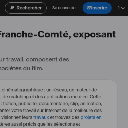
🔎
Rechercher
S’inscrire
Se connecter
fr
-Franche-Comté, exposant
ur travail, composent des 
ociétés du film.
et cinématographique : un réseau, un moteur de
, de matching et des applications mobiles. Cette
 : fiction, publicité, documentaire, clip, animation,
enter votre travail sur Internet de la meilleure des
, visionnez leurs
travaux
et trouvez des
projets en
itères aussi précis que les sélections et