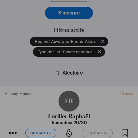
S’inscrire
Filtres actifs
Région : Auvergne-Rhône-Alpes
Type de film : Bande annonce
Aléatoire
Annecy
,
France
> 2 mois
LR
Loriller Raphaël
Animateur 2D/3D
CONTACTER
PARTAGER
CONTACTER
PARTAGER