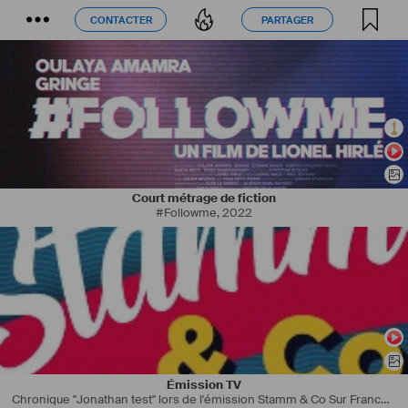
CONTACTER
PARTAGER
CONTACTER
PARTAGER
Court métrage de fiction
#Followme
,
2022
Émission TV
Chronique "Jonathan test" lors de l'émission Stamm & Co Sur France 3 Grand EST