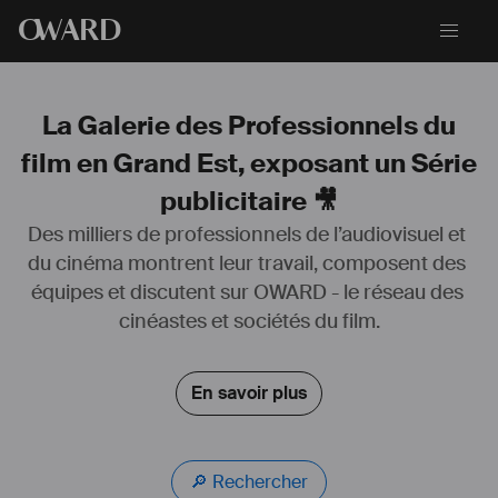
O
WARD
La Galerie des Professionnels du
film en Grand Est, exposant un Série
publicitaire 🎥
Des milliers de professionnels de l’audiovisuel et 
du cinéma montrent leur travail, composent des 
équipes et discutent sur OWARD - le réseau des 
Chef opérateur son, j'encadre la prise de son seul ou en équipe sur 
cinéastes et sociétés du film.
tous vos projets.
Basé à Dijon (21) et Strasbourg (67), je suis mobile en France et dans 
En savoir plus
les pays frontaliers.
Je suis très polyvalent, avec une expérience diversifiée, autant en 
corporate qu'en fiction, publicités ou télévision.
Rigoureux et autonome dans mon travail, j'ai aussi un excellent sens 
🔎 Rechercher