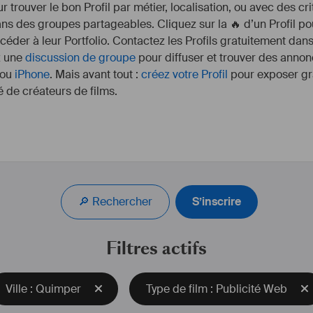
r trouver le bon Profil par métier, localisation, ou avec des cr
s des groupes partageables. Cliquez sur la 🔥 d’un Profil pou
ccéder à leur Portfolio. Contactez les Profils gratuitement dan
z une
discussion de groupe
pour diffuser et trouver des annon
ou
iPhone
. Mais avant tout :
créez votre Profil
pour exposer gra
 de créateurs de films.
Vous pouvez me contacter pour de futures projets, je 
peux également me déplacer dans toute la France ou 
même à l'étranger.
🔎 Rechercher
S’inscrire
Filtres actifs
Ville : Quimper
Type de film : Publicité Web