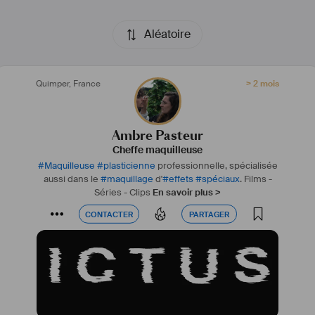
Aléatoire
Quimper
,
France
> 2 mois
Ambre Pasteur
Cheffe maquilleuse
#
Maquilleuse
#
plasticienne
professionnelle, spécialisée
aussi dans le
#
maquillage
d'
#
effets
#
spéciaux
.
Films -
Séries - Clips
En savoir plus >
CONTACTER
PARTAGER
CONTACTER
PARTAGER