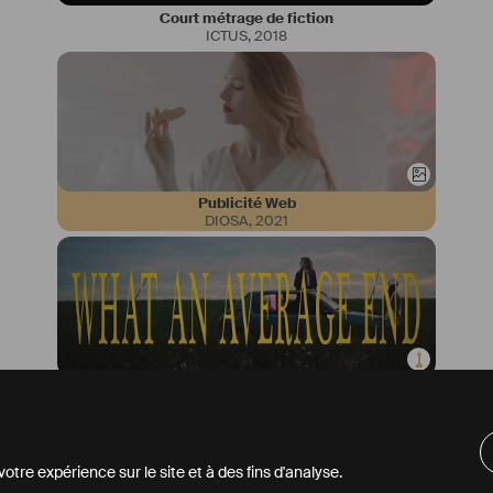
Court métrage de fiction
ICTUS
,
2018
Publicité Web
DIOSA
,
2021
Clip
What An Average End
,
2021
tre expérience sur le site et à des fins d'analyse.