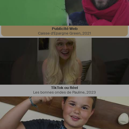
Publicité Web
Caisse d'Epargne Green
,
2021
TikTok ou Réel
Les bonnes ondes de Pauline
,
2023