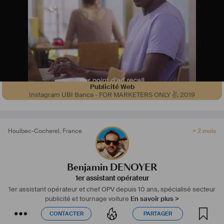
Publicité Web
Instagram UBI Banca - FOR MARKETERS ONLY ✌️
,
2019
Houlbec-Cocherel
,
France
> 2 mois
Benjamin DENOYER
1er assistant opérateur
1er assistant opérateur et chef OPV depuis 10 ans, spécialisé secteur
publicité et tournage voiture
En savoir plus >
CONTACTER
PARTAGER
CONTACTER
PARTAGER