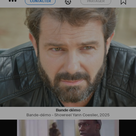
CONTACTER
PARTAGER
CONTACTER
PARTAGER
#
1stAC
#
1erassistantoperateur
#
chefopv
#
opv
Bande démo
Bande-démo - Showreel Yann Coeslier
,
2025