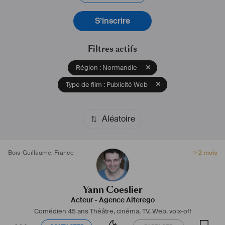
S’inscrire
Filtres actifs
Région : Normandie
Type de film : Publicité Web
Aléatoire
Bois-Guillaume
,
France
> 2 mois
Yann Coeslier
Acteur
-
Agence Alterego
Comédien 45 ans
Théâtre, cinéma, TV, Web, voix-off