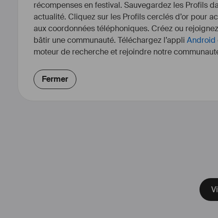
récompenses en festival. Sauvegardez les Profils dan
actualité. Cliquez sur les Profils cerclés d’or pour a
aux coordonnées téléphoniques. Créez ou rejoigne
bâtir une communauté. Téléchargez l’appli
Android
moteur de recherche et rejoindre notre communauté
Fermer
formé à La fémis e
Scripte
Assistant scr
Scripte T
Conseiller Mu
Vi