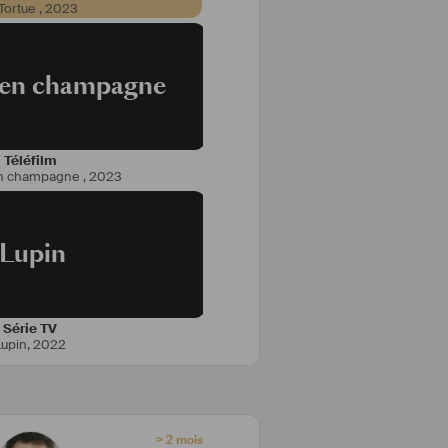
 Tortue
,
2023
 en champagne
lecuyer@gmail.com
mdb.com/name/nm4047570/
imeo.com/422735528
Téléfilm
en champagne
,
2023
Lupin
Série TV
Lupin
,
2022
> 2 mois