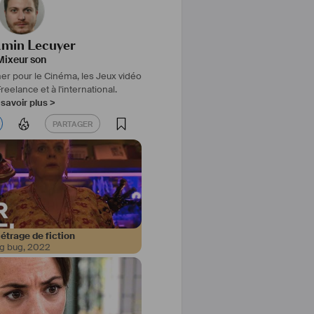
amin Lecuyer
Mixeur son
er pour le Cinéma, les Jeux vidéo
reelance et à l'international.
savoir plus >
PARTAGER
PARTAGER
trage de fiction
ig bug
,
2022