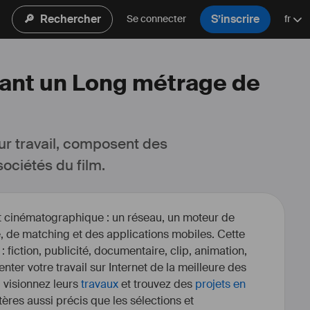
🔎
Rechercher
S’inscrire
Se connecter
fr
osant un Long métrage de
ur travail, composent des 
ociétés du film.
et cinématographique : un réseau, un moteur de
, de matching et des applications mobiles. Cette
 : fiction, publicité, documentaire, clip, animation,
enter votre travail sur Internet de la meilleure des
, visionnez leurs
travaux
et trouvez des
projets en
itères aussi précis que les sélections et