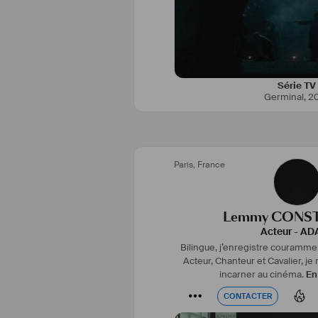
#
Voix
: j’enregistre couramment
#
docus
, 
#
jeux
, 
#
films
 instituti
studio où aill
#
Cavalier
 : (joueur de Polo) je t
Mario LURASCHI dans les 
Série TV
Germinal
,
2
Paris
,
France
Lemmy CONS
Acteur
-
AD
Bilingue, j’enregistre couramment
Acteur, Chanteur et Cavalier, je
incarner au cinéma.
En
CONTACTER
CONTACTER