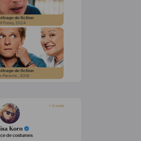
s la mode au cours desquels j’ai 
ments, habillé des célébrités et 
 j’ai eu la chance de faire les 
trage de fiction
 Pussy
,
2024
d’un long métrage. 
out du challenge et le travail en 
cue de prendre un autre virage 
me consacrer principalement au 
n tout en gardant un pied dans la 
 d’une autre façon. 
ns le cinéma et la TV, c’est de 
trage de fiction
x-Parents
,
2019
logie d’un personnage, voir son 
rio et lui permettre d’être dans 
 costume tout en ayant une vision 
c le décor et la lumière. 
> 2 mois
cité, l’approche est différente et 
te. L’objectif est de mettre en 
produit avec finesse et subtilité. 
st belle, le défi est relevé.
isa Korn
ice de costumes
bien là et je suis fière de pouvoir 