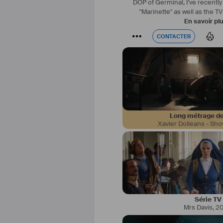
DOP of Germinal, I've recently 
"Marinette" as well as the TV
En savoir pl
CONTACTER
CONTACTER
Long métrage de
Xavier Dolleans - Sh
#
Bilingue
 US
#
Acteur
: je recherche des rôles 
d’un long métr
Série TV
Mrs Davis
,
2
#
Chanteur
: je me produis en so
Sinatra) dans un style Ja