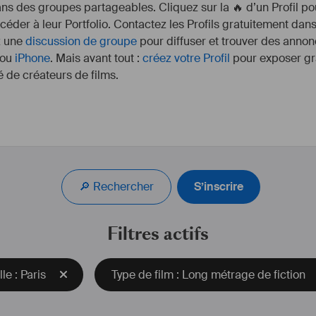
s des groupes partageables. Cliquez sur la 🔥 d’un Profil pou
ccéder à leur Portfolio. Contactez les Profils gratuitement dan
z une
discussion de groupe
pour diffuser et trouver des annon
ou
iPhone
. Mais avant tout :
créez votre Profil
pour exposer gra
 de créateurs de films.
t au CLCF
Aloïs Menu Bernadet débu
2013 en tant que silhoue
ipte
juge est une femme. 
🔎 Rechercher
S’inscrire
V
première publicité. Entr
sical
apparitions au cinéma 
Ils sont partout. Il j
Filtres actifs
courts métrages à destin
comme le N
le 48 Hours Film Proje
lle : Paris
Type de film : Long métrage de fiction
métrage Frangin dans sa 
en 2015 sa pr