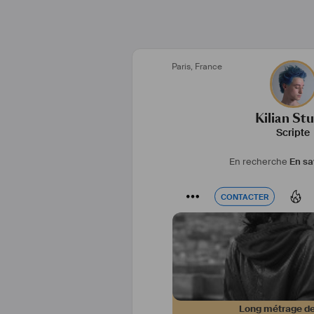
Paris
,
France
Kilian St
Scripte
En recherche
En sa
CONTACTER
CONTACTER
Long métrage de