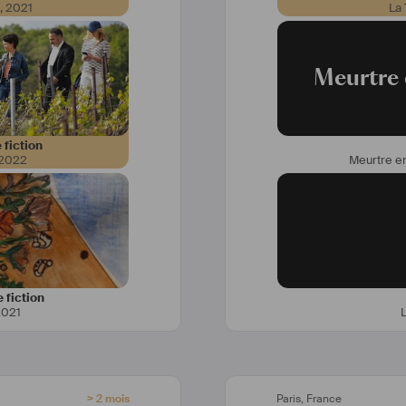
s
,
2021
La
Meurtre
trale (ENSATT parcours 
benjamin
a littéraire spécialité 
https://www.i
ales à Paris III), j'ai 
https://v
 fiction
2022
Meurtre 
uction Apple Studios 
n rôle d'anglophone, en 
ens le rôle principal du 
iot Hoffnung, où je joue 
 Je suis parfaitement 
rançais, et je parle 
dans la langue. J'ai un 
ponais.
 fiction
2021
des Nouveaux Nez (Les 
 Cabarêve, Suivez le 
, Ankréation, Marthine 
chaîne Youtube, "What's 
"Le Simple Podcast". Je 
> 2 mois
Paris
,
France
g Brothers depuis 2010, 