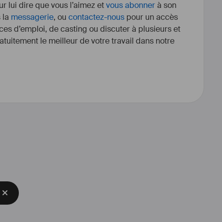
r lui dire que vous l’aimez et
vous abonner
à son
s la
messagerie
, ou
contactez-nous
pour un accès
ces d’emploi, de casting ou discuter à plusieurs et
tuitement le meilleur de votre travail dans notre
te sa carrière à la télévision en 
tte dans la série Alice Nevers, le 
Cette même année, il tourne sa 
e 2015 et 2017, il fait de petites 
dans Dalida, Chocolat ou encore 
oue par ailleurs dans de nombreux 
ation de festivals internationaux 
ikon Film Festival et
ct. Il réalise son premier court-
ville natale ou il créé également 
oduction Wondrous Films.