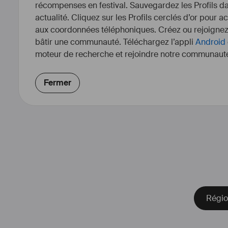
récompenses en festival. Sauvegardez les Profils dan
actualité. Cliquez sur les Profils cerclés d’or pour a
aux coordonnées téléphoniques. Créez ou rejoigne
bâtir une communauté. Téléchargez l’appli
Android
moteur de recherche et rejoindre notre communauté
Fermer
J'ai pratiqué le théâtre au titre de
ans jusqu'à celui de 20 ans. Depui
est profond. Au fond de moi j'ai t
mon métier. Aujourd'hui âgée 
actuellement commerciale en p
effectué une prestation de silho
cinéma en avril 2021 et ai partici
un second rô
J'accepte les dépl
Régio