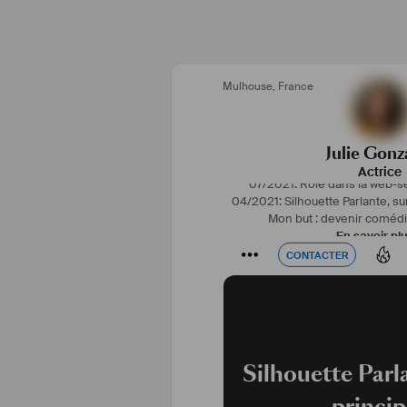
Mulhouse
,
France
Julie Gonz
Actrice
07/2021: Rôle dans la web-s
04/2021: Silhouette Parlante, su
Mon but : devenir coméd
En savoir pl
CONTACTER
CONTACTER
Silhouette Parl
princip