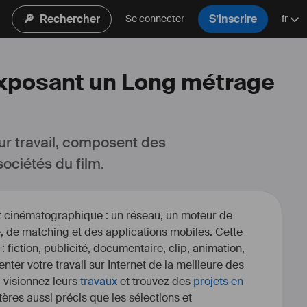
🔎
Rechercher
S’inscrire
Se connecter
fr
 exposant un Long métrage
ur travail, composent des 
ociétés du film.
et cinématographique : un réseau, un moteur de
, de matching et des applications mobiles. Cette
 : fiction, publicité, documentaire, clip, animation,
enter votre travail sur Internet de la meilleure des
, visionnez leurs
travaux
et trouvez des
projets en
itères aussi précis que les sélections et