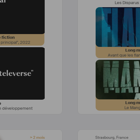
Les Disparus 
 fiction
 principal"
,
2022
Long mé
Avant que les fl
televerse"
Long mé
b
Le Mang
n développement
> 2 mois
Strasbourg
,
France