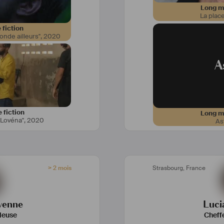
Long mé
La place
 fiction
onde ailleurs"
,
2020
A
 fiction
Long mé
"Lovéna"
,
2020
As
> 2 mois
Strasbourg
,
France
venne
Luci
leuse
Cheffe