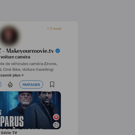
rnages en extérieur ainsi que des 
ctrogènes silencieux.
> 2 mois
 - Makeyourmovie.tv
e voiture caméra
lote de véhicules caméra
(Drone,
 Ciné Bike, Voiture travelling)
savoir plus >
PARTAGER
PARTAGER
Série TV