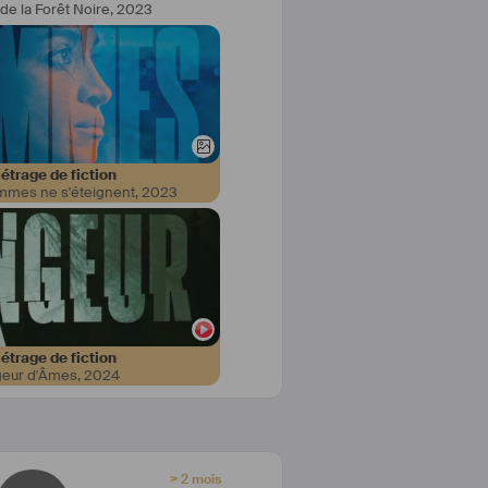
de la Forêt Noire
,
2023
trage de fiction
ammes ne s'éteignent
,
2023
trage de fiction
eur d'Âmes
,
2024
> 2 mois