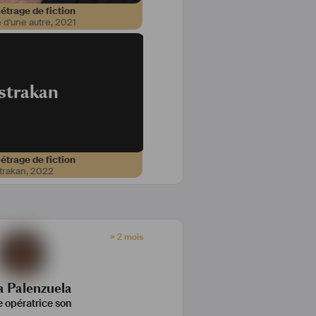
trage de fiction
 d'une autre
,
2021
strakan
trage de fiction
trakan
,
2022
> 2 mois
a Palenzuela
 opératrice son