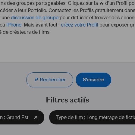
s des groupes partageables. Cliquez sur la 🔥 d’un Profil pou
ccéder à leur Portfolio. Contactez les Profils gratuitement dan
z une
discussion de groupe
pour diffuser et trouver des annon
ou
iPhone
. Mais avant tout :
créez votre Profil
pour exposer gra
 de créateurs de films.
 loisir depuis l'âge de 6 
Dirigeant de la so
s plus rien et le manque 
fournissons tous type
oujours voulu en faire 
caméra pour l'industr
🔎 Rechercher
S’inscrire
de 33 ans, je suis 
harmacie. J’ai déjà 
- Vo
uette parlante pour le 
-
Filtres actifs
pé à une web série dans 
-
le.
acements.
- Véhicule 
#
n : Grand Est
Type de film : Long métrage de ficti
- 
Nous fournissons é