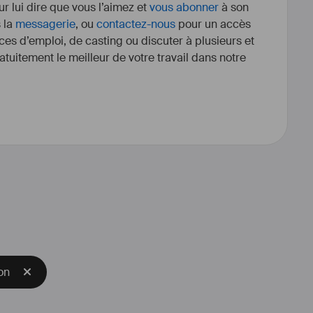
r lui dire que vous l’aimez et
vous abonner
à son
s la
messagerie
, ou
contactez-nous
pour un accès
ces d’emploi, de casting ou discuter à plusieurs et
tuitement le meilleur de votre travail dans notre
ciété Make Your Movie, nous 
s d'équipements de transport de 
ie du cinéma et de la télévision.
iture 
#
caméra
 Ciné 
#
Quad
 Ciné 
#
Bike
- 
#
Drone
travelling
 (Low Loader)
on
#
Cable
 Cam
galement des loges, HMC et 