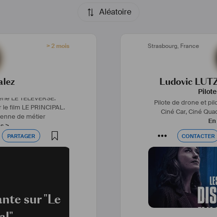
sanitaires pour vos tou
groupes éle
Aléatoire
> 2 mois
Strasbourg
,
France
alez
Ludovic LUTZ
Pilot
erie LE TELEVERSE.
Pilote de drone et pi
r le film LE PRINCIPAL.
Ciné Car, Ciné Quad,
ienne de métier
En 
us >
PARTAGER
CONTACTER
PARTAGER
CONTACTER
ante sur "Le
al"