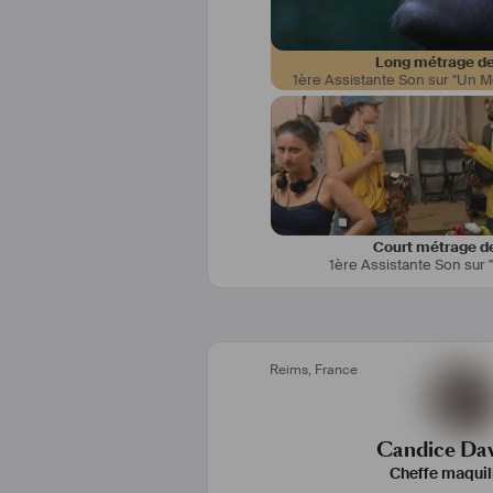
Long métrage de
1ère Assistante Son sur "Un M
Court métrage de
1ère Assistante Son sur 
Reims
,
France
Candice Da
Cheffe maquil