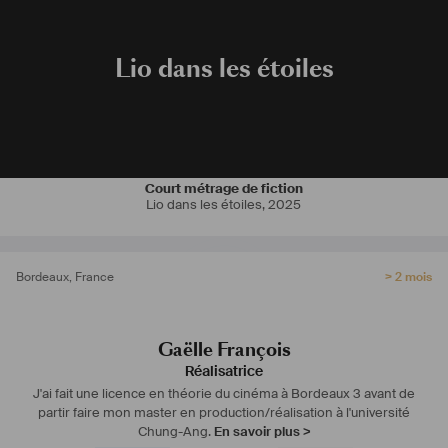
ce qui me permet aussi de lier ma passion pour les arts-martiaux.  
#
scripte
#
2AD
#
acting
#
miseenscene
#
realisation
Lio dans les étoiles
Court métrage de fiction
Lio dans les étoiles
,
2025
Bordeaux
,
France
> 2 mois
Gaëlle François
Réalisatrice
J'ai fait une licence en théorie du cinéma à Bordeaux 3 avant de
partir faire mon master en production/réalisation à l'université
Chung-Ang.
En savoir plus >