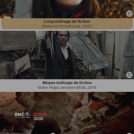
Long métrage de fiction
Stella est Amoureuse
,
2022
Moyen métrage de fiction
Victor Hugo, ennemi d'État
,
2019