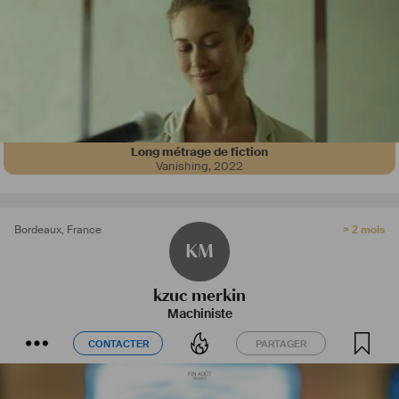
Long métrage de fiction
Vanishing
,
2022
Bordeaux
,
France
> 2 mois
KM
kzuc merkin
Machiniste
CONTACTER
PARTAGER
CONTACTER
PARTAGER