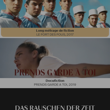
Long métrage de fiction
2022 
LE FORT DES FOUS
,
2017
PAS DE QUARTIER - Paul Vecchiali
2020
MALMKROG - Cristi Puiu
2019
L’AUTRE CONTINENT - Romain Cogitore
2018
TRAIN DE VIES - Paul Vecchiali 
LES SEPT DÉSERTEURS - Paul Vecchiali 
2017 
EN ATTENDANT LES BARBARES - Eugène Green
Docufiction
PRENDS GARDE A TOI
,
2019
DAS RAUSCHEN DER ZEIT