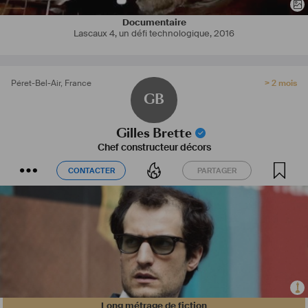
Documentaire
Lascaux 4, un défi technologique
,
2016
Péret-Bel-Air
,
France
> 2 mois
GB
Gilles Brette
Chef constructeur décors
CONTACTER
PARTAGER
CONTACTER
PARTAGER
Long métrage de fiction