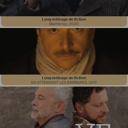
Long métrage de fiction
Compositeur expérimenté de musique de long métrage
Malmkrog
,
2020
#
francoisevans
#
francois
_evans
#
compositeur
#
bandesonore
#
bande
_sonore
#
musiquedefilm
#
musique
_de_film
Long métrage de fiction
EN ATTENDANT LES BARBARES
,
2017