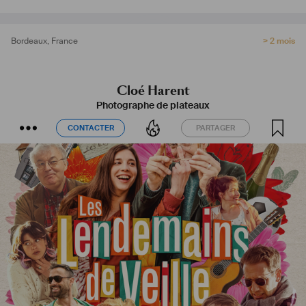
Bordeaux
,
France
> 2 mois
Cloé Harent
Photographe de plateaux
CONTACTER
PARTAGER
CONTACTER
PARTAGER