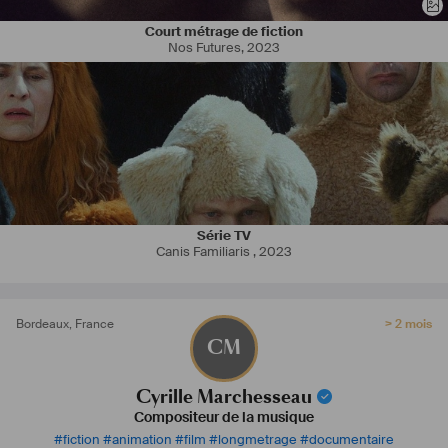
Court métrage de fiction
Nos Futures
,
2023
Série TV
Canis Familiaris
,
2023
Bordeaux
,
France
> 2 mois
CM
Cyrille Marchesseau
Compositeur de la musique
#
fiction
#
animation
#
film
#
longmetrage
#
documentaire