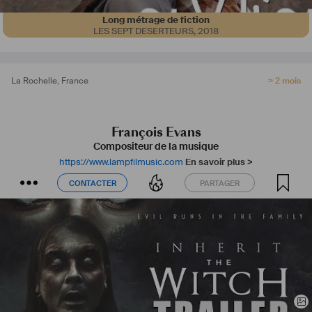
Long métrage de fiction
LES SEPT DESERTEURS
,
2018
La Rochelle
,
France
> 2 mois
François Evans
Compositeur de la musique
https://www.lampfilmusic.com
En savoir plus >
CONTACTER
PARTAGER
CONTACTER
PARTAGER