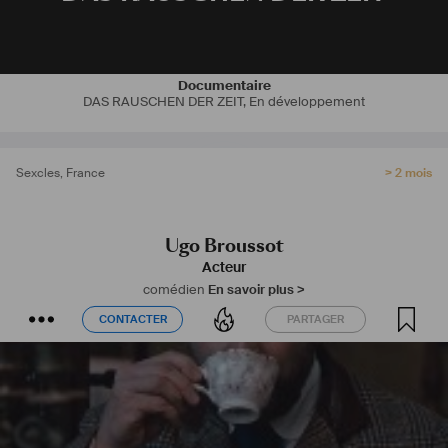
Documentaire
DAS RAUSCHEN DER ZEIT
,
En développement
Sexcles
,
France
> 2 mois
Ugo Broussot
Acteur
comédien
En savoir plus >
CONTACTER
PARTAGER
CONTACTER
PARTAGER