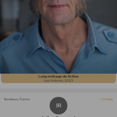
Long métrage de fiction
Les chévres
,
2023
Bordeaux
,
France
> 2 mois
JR