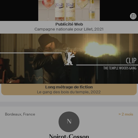
Publicité Web
Campagne nationale pour Lillet
,
2021
Long métrage de fiction
Le gang des bois du temple
,
2022
Bordeaux
,
France
> 2 mois
N
Noirot-Cosson