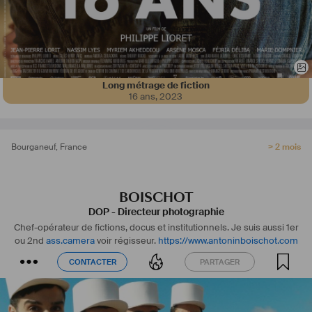
Long métrage de fiction
16 ans
,
2023
Bourganeuf
,
France
> 2 mois
BOISCHOT
DOP - Directeur photographie
Chef-opérateur de fictions, docus et institutionnels. Je suis aussi 1er
ou 2nd
ass.camera
voir régisseur.
https://www.antoninboischot.com
CONTACTER
PARTAGER
CONTACTER
PARTAGER