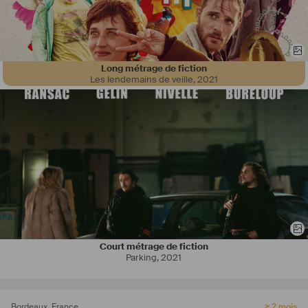
Long métrage de fiction
Les lendemains de veille
,
2021
Court métrage de fiction
Parking
,
2021
Bordeaux
,
France
> 2 mois