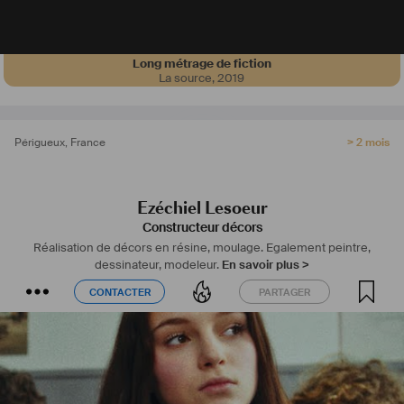
Long métrage de fiction
La source
,
2019
Périgueux
,
France
> 2 mois
Ezéchiel Lesoeur
Constructeur décors
Réalisation de décors en résine, moulage. Egalement peintre,
dessinateur, modeleur.
En savoir plus >
CONTACTER
PARTAGER
CONTACTER
PARTAGER