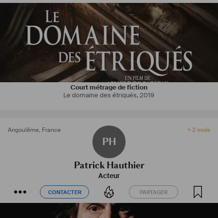
Court métrage de fiction
Le domaine des étriqués
,
2019
Angoulême
,
France
> 2 mois
PH
Patrick Hauthier
Acteur
CONTACTER
PARTAGER
CONTACTER
PARTAGER