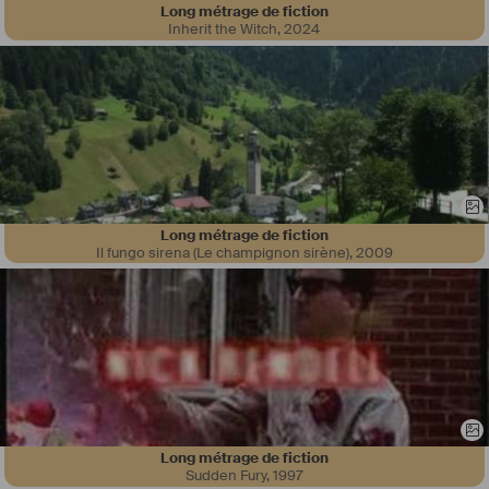
Long métrage de fiction
Inherit the Witch
,
2024
Long métrage de fiction
Il fungo sirena (Le champignon sirène)
,
2009
Long métrage de fiction
Sudden Fury
,
1997