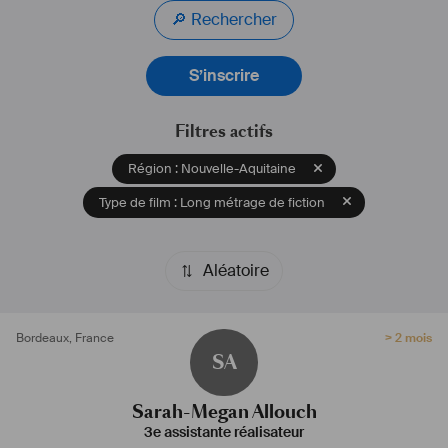
🔎 Rechercher
S’inscrire
Filtres actifs
Région : Nouvelle-Aquitaine
Type de film : Long métrage de fiction
Aléatoire
Bordeaux
,
France
> 2 mois
SA
Sarah-Megan Allouch
3e assistante réalisateur