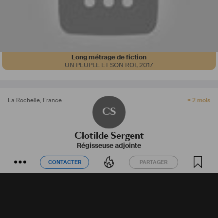
Long métrage de fiction
UN PEUPLE ET SON ROI
,
2017
La Rochelle
,
France
> 2 mois
CS
Clotilde Sergent
Régisseuse adjointe
CONTACTER
PARTAGER
CONTACTER
PARTAGER