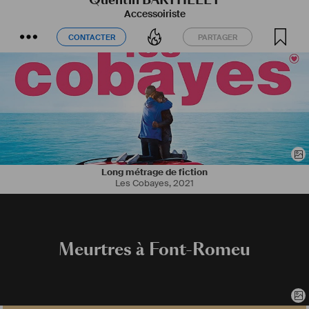
Accessoiriste
CONTACTER
PARTAGER
CONTACTER
PARTAGER
Long métrage de fiction
Les Cobayes
,
2021
Meurtres à Font-Romeu