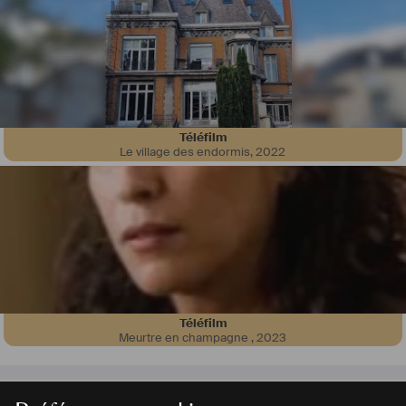
(dép. Gard, Herault en région Occitanie et départements Vaucluse et 
Bouches du Rhone en région PACA.  Biculturelle, 
#
franco
-
#
allemande
, freelance j'ai accompagné depuis 2003 divers projets 
de tournage pour la télévision allemande dans le triangle 
Montpellier- Mont Ventoux-Hyéres ainsi qu'à Paris et  les Chateaux de 
Loire, pour chaque projet à tour de rôle en tant que repereuse des 
décors puis en regisseuse  / coordinatrice prod France.  
Possédant les qualités requises pour le métier du repéreur 
Téléfilm
(sensibilité artistique,  observation, curiosité, patience, diplomatie) et 
Le village des endormis
,
2022
du régisseur / coordinateur (la  débrouillardise, le gout du contact, le 
sens de l'organisation et des défis, courage...)  je me propose  
comme partenaire efficace dans la préparation / réalisation de vos 
projets dans mon secteur.
#
regie
Téléfilm
Meurtre en champagne
,
2023
Aigues-Mortes
,
France
> 2 mois