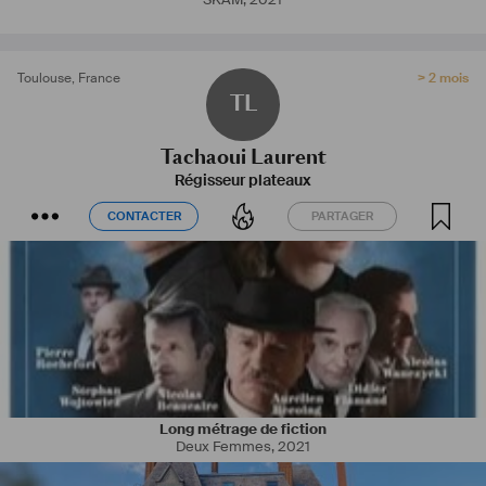
Toulouse
,
France
> 2 mois
TL
Tachaoui Laurent
Régisseur plateaux
CONTACTER
PARTAGER
CONTACTER
PARTAGER
Long métrage de fiction
Deux Femmes
,
2021
Actuellement disponible pour repérages dans mon secteur proche 