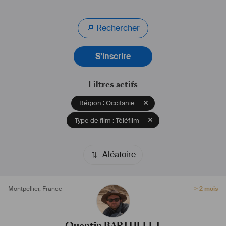
🔎 Rechercher
S’inscrire
Filtres actifs
Région : Occitanie
Type de film : Téléfilm
Aléatoire
Montpellier
,
France
> 2 mois
Quentin BARTHELET