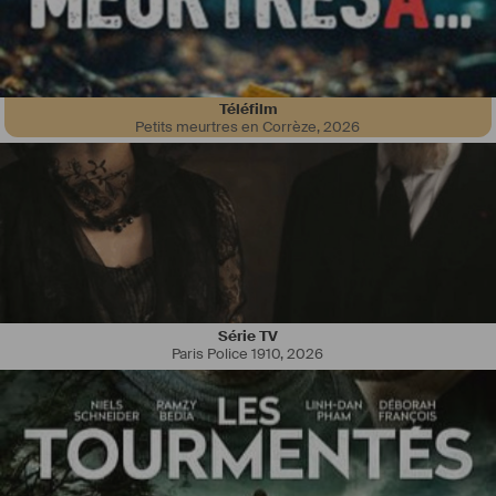
Téléfilm
Petits meurtres en Corrèze
,
2026
Série TV
Paris Police 1910
,
2026