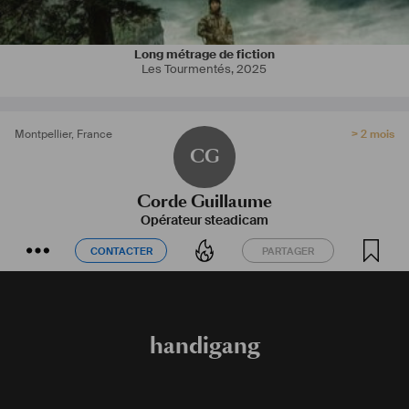
Long métrage de fiction
Les Tourmentés
,
2025
Montpellier
,
France
> 2 mois
CG
Corde Guillaume
Opérateur steadicam
CONTACTER
PARTAGER
CONTACTER
PARTAGER
handigang