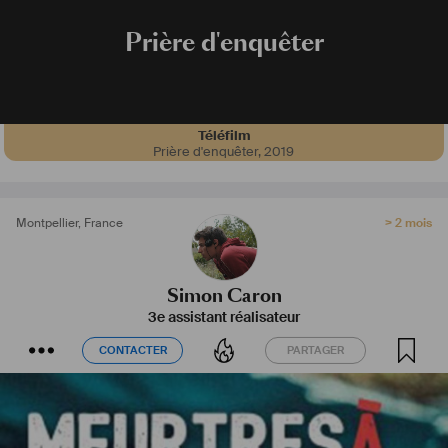
Prière d'enquêter
Téléfilm
Prière d'enquêter
,
2019
Montpellier
,
France
> 2 mois
Simon Caron
3e assistant réalisateur
CONTACTER
PARTAGER
CONTACTER
PARTAGER