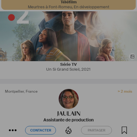
Téléfilm
Meurtres à Font-Romeu
,
En développement
Série TV
Un Si Grand Soleil
,
2021
Montpellier
,
France
> 2 mois
JAULAIN
Assistante de production
CONTACTER
PARTAGER
CONTACTER
PARTAGER