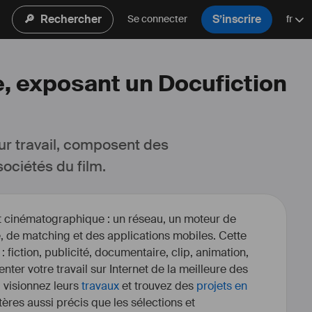
🔎
Rechercher
S’inscrire
Se connecter
fr
e, exposant un Docufiction
ur travail, composent des 
ociétés du film.
et cinématographique : un réseau, un moteur de
, de matching et des applications mobiles. Cette
 : fiction, publicité, documentaire, clip, animation,
enter votre travail sur Internet de la meilleure des
, visionnez leurs
travaux
et trouvez des
projets en
itères aussi précis que les sélections et