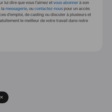
r lui dire que vous l’aimez et
vous abonner
à son
s la
messagerie
, ou
contactez-nous
pour un accès
ces d’emploi, de casting ou discuter à plusieurs et
tuitement le meilleur de votre travail dans notre
cinéma (Je promets d'être sage 
ge et Casting Sauvage réalisation 
vision (un village français, le 
eau, Céleste et Mr Proust, la vie 
s...) et au théâtre dans des 
u rond point, Théâtre lepic...) 
eu
#
rencontres
#
chance