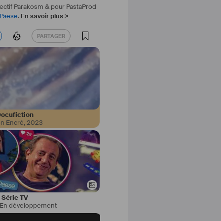
lectif Parakosm & pour PastaProd
Paese
.
En savoir plus >
PARTAGER
PARTAGER
ocufiction
on Encré
,
2023
Série TV
En développement