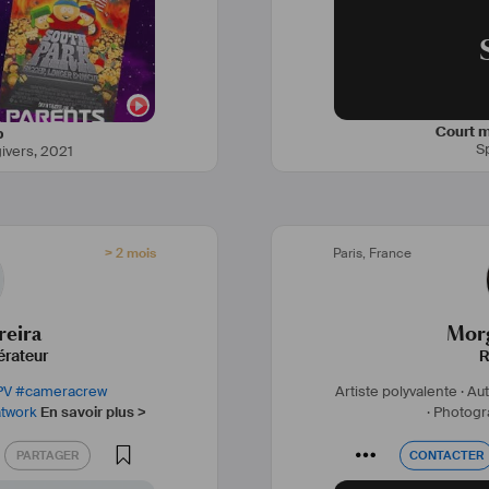
Court m
b
S
ivers
,
2021
> 2 mois
Paris
,
France
reira
Mor
érateur
R
PV
#
cameracrew
Artiste polyvalente ·
Aut
atwork
En savoir plus >
·
Photogr
PARTAGER
CONTACTER
PARTAGER
CONTACTER