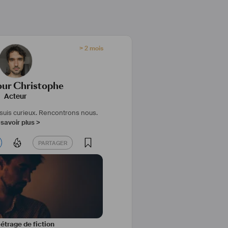
> 2 mois
our Christophe
Acteur
suis curieux. Rencontrons nous.
savoir plus >
PARTAGER
PARTAGER
trage de fiction