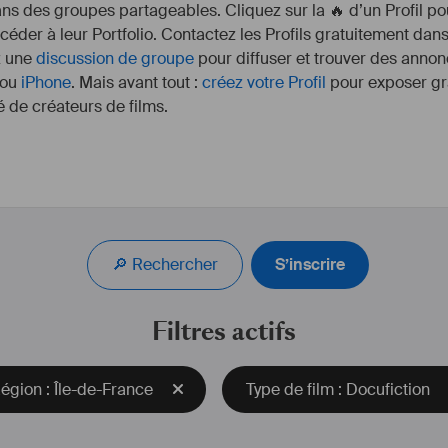
s des groupes partageables. Cliquez sur la 🔥 d’un Profil pou
ccéder à leur Portfolio. Contactez les Profils gratuitement dan
z une
discussion de groupe
pour diffuser et trouver des annon
ou
iPhone
. Mais avant tout :
créez votre Profil
pour exposer gra
 de créateurs de films.
J'ai tourné pour le 
réalisation Ronan Le pa
Galaad Hemsi) la télé
🔎 Rechercher
S’inscrire
voyageur, capitaine Marl
au temps des cowboy
créations ( théâtre d
Filtres actifs
#
comedien
#
j
égion : Île-de-France
Type de film : Docufiction