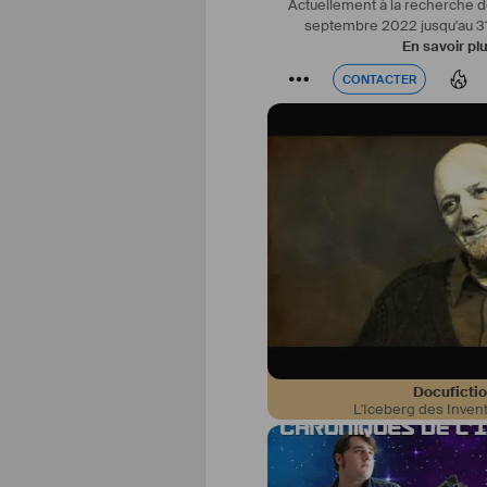
Actuellement à la recherche de
#
régisseur
#
assistant
 
septembre 2022 jusqu'au 
En savoir pl
CONTACTER
CONTACTER
EICAR - Cinematographie
Docuficti
L'Iceberg des Inven