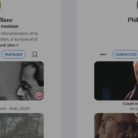
Blanc
Phi
a musique
e Documentaire, et la
on, d' écriture et d'
voir plus >
PARTAGER
CONTACTER
PARTAGER
CONTACTER
Court m
ons - Arte
,
2020
les