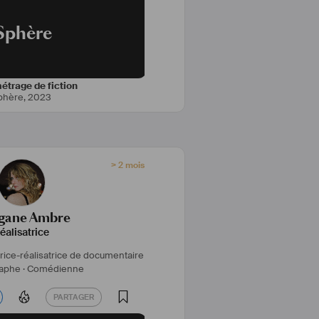
Sphère
étrage de fiction
phère
,
2023
> 2 mois
gane Ambre
éalisatrice
rice-réalisatrice de documentaire
aphe ·
Comédienne
PARTAGER
PARTAGER