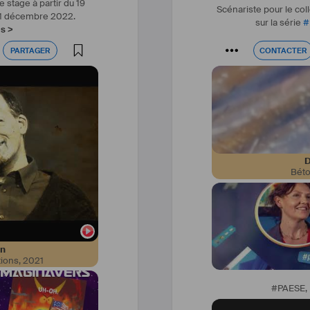
 stage à partir du 19
de production.
Scénariste pour le col
31 décembre 2022.
sur la série
#
us >
PARTAGER
CONTACTER
PARTAGER
CONTACTER
D
Bét
 & Réalisation
on
tions
,
2021
#PAESE
,