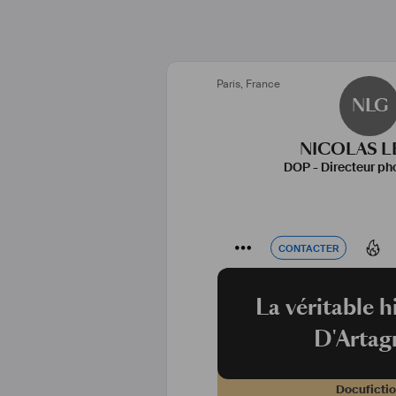
Paris
,
France
NLG
NICOLAS L
DOP - Directeur ph
CONTACTER
CONTACTER
La véritable h
D'Artag
Docuficti