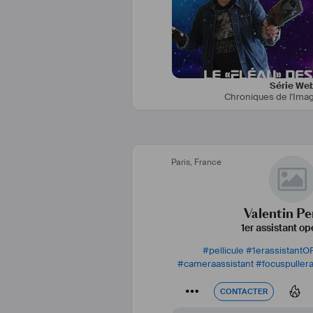
Série We
Chroniques de l'Imag
Paris
,
France
Valentin Pe
1er assistant op
#
pellicule
#
1erassistantO
#
cameraassistant
#
focuspuller
CONTACTER
CONTACTER