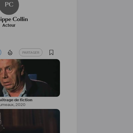
PC
lippe Collin
Acteur
PARTAGER
PARTAGER
étrage de fiction
 jumeaux
,
2020