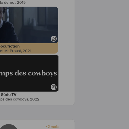
de demo
,
2019
ocufiction
et Mr Proust
,
2021
temps des cowboys
Série TV
emps des cowboys
,
2022
> 2 mois