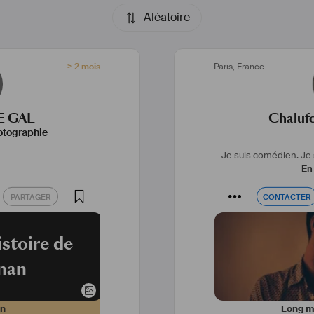
Aléatoire
> 2 mois
Paris
,
France
E GAL
Chaluf
otographie
Je suis comédien. Je 
En 
PARTAGER
CONTACTER
PARTAGER
CONTACTER
istoire de
nan
on
Long mé