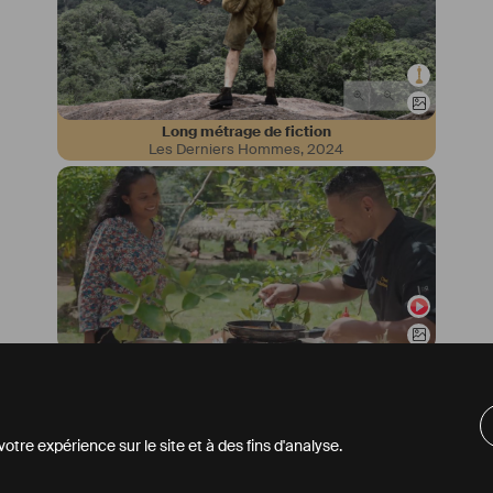
Long métrage de fiction
Les Derniers Hommes
,
2024
Documentaire
Manioc et Piment, aux origines de la cuisine créole
,
2023
tre expérience sur le site et à des fins d'analyse.