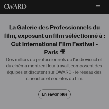
O
WARD
La Galerie des Professionnels du
film, exposant un film séléctionné à :
Cut International Film Festival -
Paris 🎥
Des milliers de professionnels de l’audiovisuel et 
du cinéma montrent leur travail, composent des 
Acteur cinéaste, j'ai fait mes premiers pas sur scène et devant la 
équipes et discutent sur OWARD - le réseau des 
caméra dès mon plus jeune âge. Diplômé avec mention de l'école 
Acting International, j'ai déjà tenu plusieurs rôles principaux dans des 
cinéastes et sociétés du film.
courts-métrages primés en festivals.
Désireux de sortir de ma zone de confort, je m’exerce également à 
En savoir plus
l’écriture et à la réalisation pour interpréter des rôles que je souhaite 
explorer.
Je suis constamment en quête de nouvelles expériences afin de 