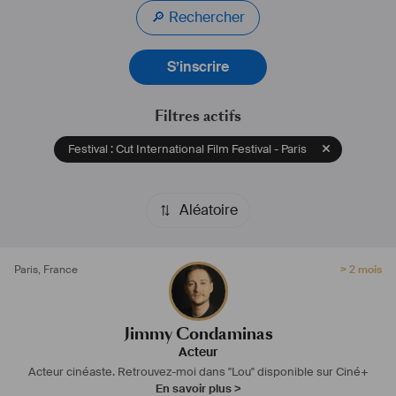
perfectionner mon domaine de prédilection, le jeu. 
🔎 Rechercher
Actuellement, le court-métrage "Lou" dans lequel j'interprète le rôle 
principal est disponible sur Ciné+.
S’inscrire
#
acteur
#
comédien
#
comedien
#
interprete
#
cinéaste
#
cineaste
#
fiction
#
animation
#
acting
#
séries
#
théâtre
#
prix
#
doublage
Filtres actifs
Festival : Cut International Film Festival - Paris
Aléatoire
Paris
,
France
> 2 mois
Jimmy Condaminas
Acteur
Acteur cinéaste.
Retrouvez-moi dans "Lou" disponible sur Ciné+
En savoir plus >