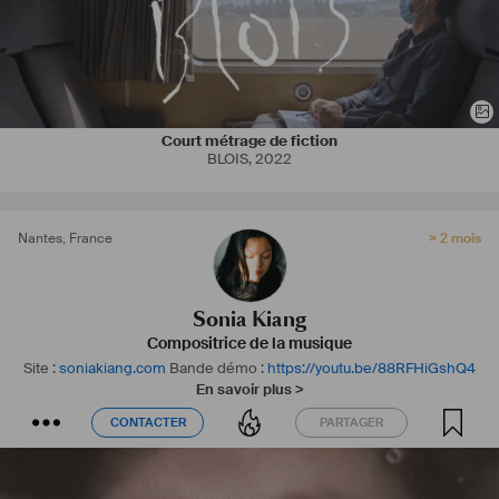
◊  Finaliste du Prix RFI Instrumental 2020
◊  Promotion 2021 MJC de l’UCMF
#
Intimiste
#
Indie
#
Minimaliste
#
Electronique
#
Orchestral
#
NeoClassique
#
Ambient
#
Vocals
#
Contemporain
#
INFJ
#
Idéaliste
#
Multiculturelle
Court métrage de fiction
BLOIS
,
2022
Nantes
,
France
> 2 mois
Sonia Kiang
Compositrice de la musique
Site :
soniakiang.com
Bande démo :
https://youtu.be/88RFHiGshQ4
En savoir plus >
CONTACTER
PARTAGER
CONTACTER
PARTAGER