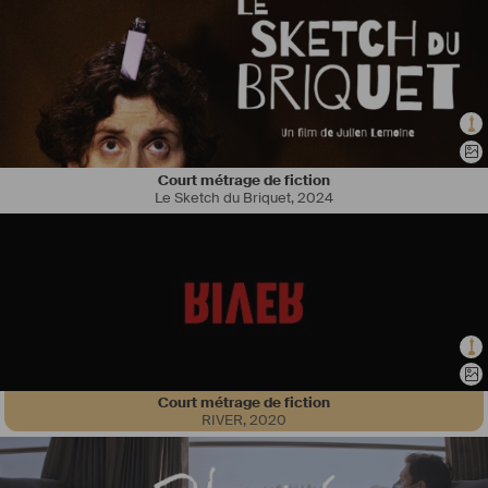
Court métrage de fiction
Le Sketch du Briquet
,
2024
#
Autrice
 et 
#
compositrice
, Sonia Kiang écrit et produit de la musique 
pour des groupes, pour le 
#
théâtre
, et pour l’
#
image
. Également 
#
chanteuse
 et 
#
comédienne
, on a pu la trouver sur scène dans 
divers projets musicaux et dans des productions de 
#
théâtremusical
en français et en anglais, en France et à l’étranger, notamment New 
York et Londres. 
Diplômée 
Musicien.ne
 des Musiques Actuelles en 2019, Sonia se 
forme en musique de films et session d’orchestre et composition 
pour l’orchestre à Paris en 2020. En 2021, elle intègre la nouvelle 
Court métrage de fiction
promotion du programme de mentorat de l'Union des Compositeurs 
RIVER
,
2020
de Musique de Films (
#
UCMF
), parrainée par le compositeur Jean 
Musy.