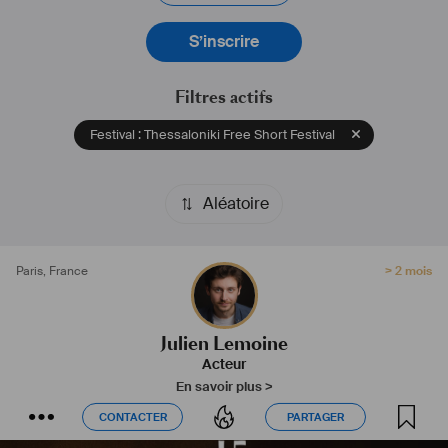
S’inscrire
Filtres actifs
Festival : Thessaloniki Free Short Festival
Aléatoire
Paris
,
France
> 2 mois
Julien Lemoine
Acteur
En savoir plus >
CONTACTER
PARTAGER
CONTACTER
PARTAGER