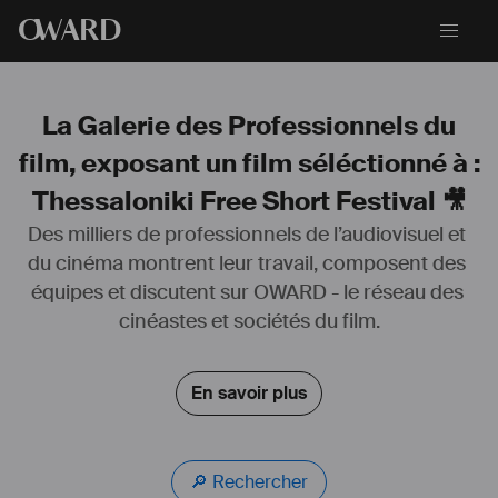
O
WARD
La Galerie des Professionnels du
film, exposant un film séléctionné à :
Thessaloniki Free Short Festival 🎥
Des milliers de professionnels de l’audiovisuel et 
https://www.julienlemoine.fr/
du cinéma montrent leur travail, composent des 
Bande démo : 
https://vimeo.com/539300505
équipes et discutent sur OWARD - le réseau des 
Actu ciné 2024
cinéastes et sociétés du film.
LE SKETCH DU BRIQUET : 
https://www.festivalnikon.fr/video/2023/5265
MOURIR, MOURIR OU MOURIR : 
En savoir plus
https://www.festivalnikon.fr/video/2023/3356
Prochainement
OUROBOROS
🔎 Rechercher
LES MARTYRS AUSSI IRONT EN ENFER