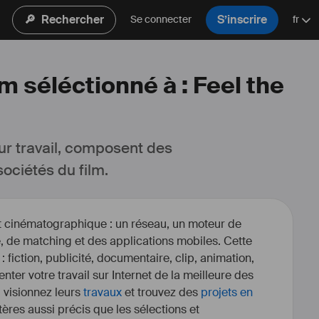
🔎
Rechercher
S’inscrire
Se connecter
fr
m séléctionné à : Feel the
ur travail, composent des 
ociétés du film.
et cinématographique : un réseau, un moteur de
, de matching et des applications mobiles. Cette
 : fiction, publicité, documentaire, clip, animation,
enter votre travail sur Internet de la meilleure des
, visionnez leurs
travaux
et trouvez des
projets en
itères aussi précis que les sélections et