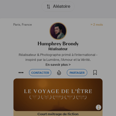
🥉
Nomination du Meilleur Court Métrage
Aléatoire
(Paris Film Festival, Paris, 2021)
Paris
,
France
> 2 mois
Toutes mes créations cinématographiques sont 
disponible sur:
brondyhumphrey.com
Humphrey Brondy
Réalisateur
#
film
#
série
#
étalonnage
#
postproduction
#
cinematic
Réalisateur & Photographe primé à l'international -
#
artdirector
#
directeurartistique
#
festival
inspiré par la Lumière, l'Amour et la Vérité.
#
professionnel
#
projet
#
libre
#
réalisateur
En savoir plus >
CONTACTER
PARTAGER
CONTACTER
PARTAGER
Court métrage de fiction