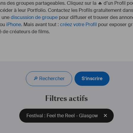
s des groupes partageables. Cliquez sur la 🔥 d’un Profil pou
ccéder à leur Portfolio. Contactez les Profils gratuitement dan
z une
discussion de groupe
pour diffuser et trouver des annon
ou
iPhone
. Mais avant tout :
créez votre Profil
pour exposer gra
 de créateurs de films.
🏅
Prix du Meilleur Court Métrage
(Feel the Reel Festival, Glasgow, 2021)
🔎 Rechercher
S’inscrire
🏅
Prix pour la Meilleure Photographie
Filtres actifs
(Paris Inter Film Festival, Paris, 2021)
🥈
Festival : Feel the Reel - Glasgow
Finaliste du Meilleur Court Métrage
(Shot Shot Festival, Russia, 2021)