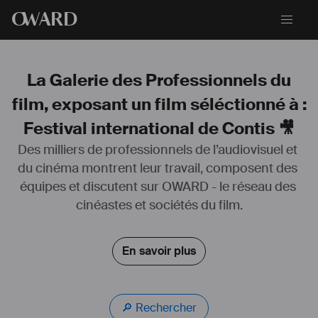
O
WARD
La Galerie des Professionnels du
film, exposant un film séléctionné à :
Festival international de Contis 🎥
Des milliers de professionnels de l’audiovisuel et 
Diplômée de l'ESRA Paris, option 
#
réalisation
#
cinéma
 en 2015. 
du cinéma montrent leur travail, composent des 
Je réalise mon premier 
#
court
-métrage en 2018 avec la production 
équipes et discutent sur OWARD - le réseau des 
De l’autre Côté du Périph’. 
Actuellement, je suis en postproduction d'un mockumentaire : la 
cinéastes et sociétés du film.
NRL, pré-acheté par Canal + Réunion et parallèlement je travail sur 
mon prochain court-métrage : La Baleine, un court fantastique de 24 
minutes qui se déroule à l’île de la 
#
Réunion
, dont je suis originaire. 
En savoir plus
Le projet a obtenu l'aide à l'écriture de la Région Réunion.  
Logiciels : Adobe Premiere / Da Vinci Resolve / Illustrator / InDesign 
/ Photoshop / Final Draft. 
🔎 Rechercher