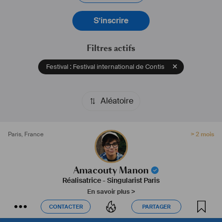
Je suis intéressée par toutes collaborations sur des clips, pubs, 
fictions ...
S’inscrire
Filtres actifs
Festival : Festival international de Contis
Aléatoire
Paris
,
France
> 2 mois
Amacouty Manon
Réalisatrice
-
Singularist Paris
En savoir plus >
CONTACTER
PARTAGER
CONTACTER
PARTAGER