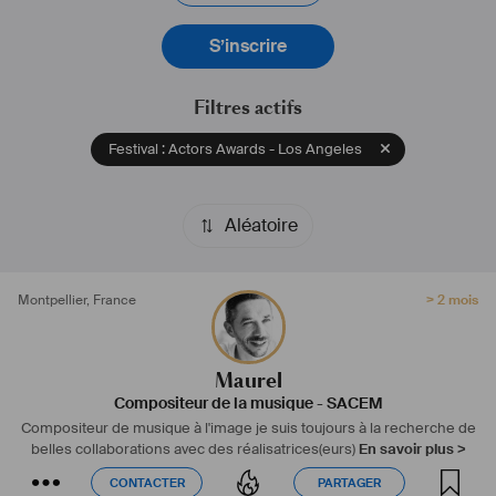
#
fiction
#
animation
#
film
#
longmetrage
#
documentaire
S’inscrire
Filtres actifs
Festival : Actors Awards - Los Angeles
Aléatoire
Montpellier
,
France
> 2 mois
Maurel
Compositeur de la musique
-
SACEM
Compositeur de musique à l'image je suis toujours à la recherche de
belles collaborations avec des réalisatrices(eurs)
En savoir plus >
CONTACTER
PARTAGER
CONTACTER
PARTAGER