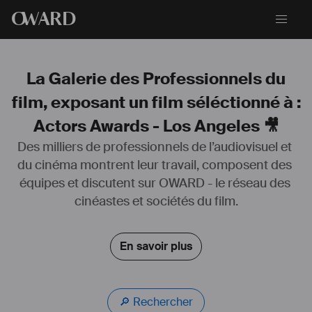
O
WARD
La Galerie des Professionnels du
film, exposant un film séléctionné à :
Actors Awards - Los Angeles 🎥
Des milliers de professionnels de l’audiovisuel et 
du cinéma montrent leur travail, composent des 
Pianiste de formation, j'ai joué dans de nombreuses formations 
équipes et discutent sur OWARD - le réseau des 
musicales. J'ai par la suite commencé à composer pour l'image ce 
qui m'a amené à me perfectionner en prenant des cours d'harmonie 
cinéastes et sociétés du film.
et d'orchestration avec Brice Ramondenc diplômé du CNSM de 
Paris.
En savoir plus
Siteweb : 
damienmaurel.com
IDMB : 
https://www.imdb.com/name/nm8828471
UNIFRANCE : 
https://www.unifrance.org/annuaires/personne/423130/damien-
🔎 Rechercher
maurel