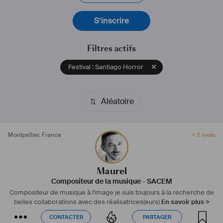
#
fiction
#
animation
#
film
#
longmetrage
#
documentaire
S’inscrire
Filtres actifs
Festival : Santiago Horror
Aléatoire
Montpellier
,
France
> 2 mois
Maurel
Compositeur de la musique
-
SACEM
Compositeur de musique à l'image je suis toujours à la recherche de
belles collaborations avec des réalisatrices(eurs)
En savoir plus >
CONTACTER
PARTAGER
CONTACTER
PARTAGER