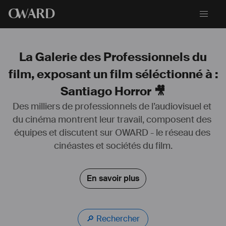
O
WARD
La Galerie des Professionnels du
film, exposant un film séléctionné à :
Santiago Horror 🎥
Des milliers de professionnels de l’audiovisuel et 
du cinéma montrent leur travail, composent des 
Pianiste de formation, j'ai joué dans de nombreuses formations 
équipes et discutent sur OWARD - le réseau des 
musicales. J'ai par la suite commencé à composer pour l'image ce 
qui m'a amené à me perfectionner en prenant des cours d'harmonie 
cinéastes et sociétés du film.
et d'orchestration avec Brice Ramondenc diplômé du CNSM de 
Paris.
En savoir plus
Siteweb : 
damienmaurel.com
IDMB : 
https://www.imdb.com/name/nm8828471
UNIFRANCE : 
https://www.unifrance.org/annuaires/personne/423130/damien-
🔎 Rechercher
maurel