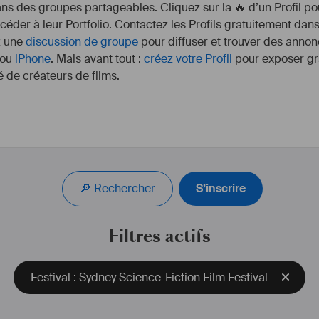
s des groupes partageables. Cliquez sur la 🔥 d’un Profil pou
ccéder à leur Portfolio. Contactez les Profils gratuitement dan
z une
discussion de groupe
pour diffuser et trouver des annon
ou
iPhone
. Mais avant tout :
créez votre Profil
pour exposer gra
 de créateurs de films.
Pianiste de formation, j'ai joué dans de nombreuses 
formations musicales. J'ai par la suite commencé à 
composer pour l'image ce qui m'a amené à me 
🔎 Rechercher
S’inscrire
perfectionner en prenant des cours d'harmonie et 
d'orchestration avec Brice Ramondenc diplômé du 
CNSM de Paris.
Filtres actifs
Siteweb : 
damienmaurel.com
IDMB : 
https://www.imdb.com/name/nm8828471
Festival : Sydney Science-Fiction Film Festival
UNIFRANCE : 
https://www.unifrance.org/annuaires/personne/423130/damien-
maurel