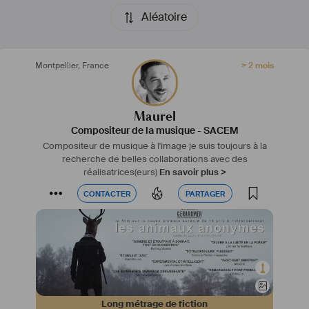
#
fiction
#
animation
#
film
#
longmetrage
#
documentaire
Aléatoire
Montpellier
,
France
> 2 mois
Maurel
Compositeur de la musique
-
SACEM
Compositeur de musique à l'image je suis toujours à la
recherche de belles collaborations avec des
réalisatrices(eurs)
En savoir plus >
CONTACTER
PARTAGER
CONTACTER
PARTAGER
Long métrage de fiction