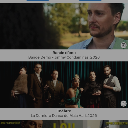
Bande démo
Bande Démo - Jimmy Condaminas
,
2026
Théâtre
La Dernière Danse de Mata Hari
,
2026