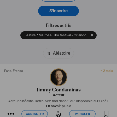
Actuellement, le court-métrage "Lou" dans lequel j'interprète le rôle 
principal est disponible sur Ciné+.
S’inscrire
#
acteur
#
comédien
#
comedien
#
interprete
#
cinéaste
#
cineaste
#
fiction
#
animation
#
acting
#
séries
#
théâtre
#
prix
#
doublage
Filtres actifs
Festival : Melrose Film festival - Orlando
Aléatoire
Paris
,
France
> 2 mois
Jimmy Condaminas
Acteur
Acteur cinéaste.
Retrouvez-moi dans "Lou" disponible sur Ciné+
En savoir plus >
CONTACTER
PARTAGER
CONTACTER
PARTAGER