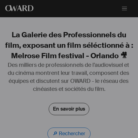
O
WARD
La Galerie des Professionnels du
film, exposant un film séléctionné à :
Melrose Film festival - Orlando 🎥
Des milliers de professionnels de l’audiovisuel et 
du cinéma montrent leur travail, composent des 
Acteur cinéaste, j'ai fait mes premiers pas sur scène et devant la 
équipes et discutent sur OWARD - le réseau des 
caméra dès mon plus jeune âge. Diplômé avec mention de l'école 
Acting International, j'ai déjà tenu plusieurs rôles principaux dans des 
cinéastes et sociétés du film.
courts-métrages primés en festivals.
Désireux de sortir de ma zone de confort, je m’exerce également à 
En savoir plus
l’écriture et à la réalisation pour interpréter des rôles que je souhaite 
explorer.
Je suis constamment en quête de nouvelles expériences afin de 
perfectionner mon domaine de prédilection, le jeu. 
🔎 Rechercher