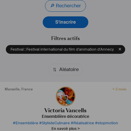
🔎 Rechercher
S’inscrire
Filtres actifs
Festival : Festival international du film d'animation d'Annecy
Aléatoire
Marseille
,
France
> 2 mois
Victoria Vancells
Ensemblière décoratrice
#
Ensemblière
#
StylisteCulinaire
#
Réalisatrice
#
stopmotion
En savoir plus >