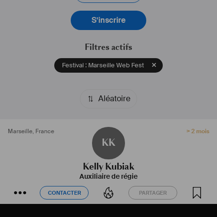
S’inscrire
Filtres actifs
Festival : Marseille Web Fest
Aléatoire
Marseille
,
France
> 2 mois
KK
Kelly Kubiak
Auxiliaire de régie
CONTACTER
PARTAGER
CONTACTER
PARTAGER