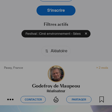
S’inscrire
Filtres actifs
Festival : Ciné environnement - Sées
Aléatoire
Passy
,
France
> 2 mois
Godefroy de Maupeou
Réalisateur
CONTACTER
PARTAGER
CONTACTER
PARTAGER