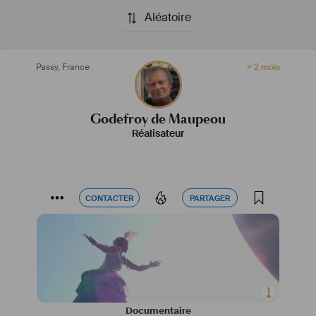
Aléatoire
Passy
,
France
> 2 mois
Godefroy de Maupeou
Réalisateur
CONTACTER
PARTAGER
CONTACTER
PARTAGER
Documentaire