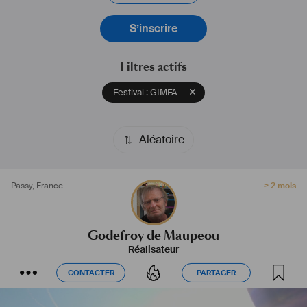
S’inscrire
Filtres actifs
Festival : GIMFA
Aléatoire
Passy
,
France
> 2 mois
Godefroy de Maupeou
Réalisateur
CONTACTER
PARTAGER
CONTACTER
PARTAGER