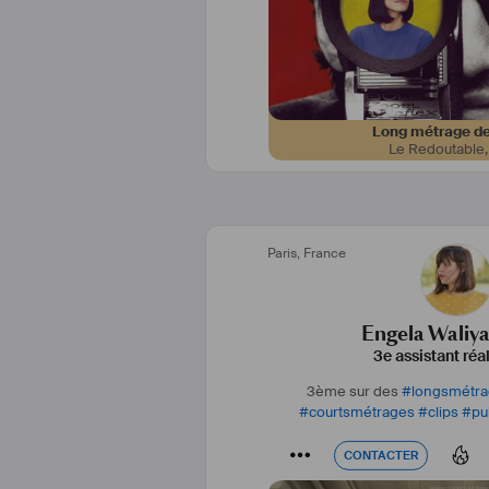
Long métrage de
Le Redoutable
Paris
,
France
Engela Waliy
3e assistant réa
3ème sur des
#
longsmétr
#
courtsmétrages
#
clips
#
pu
CONTACTER
CONTACTER