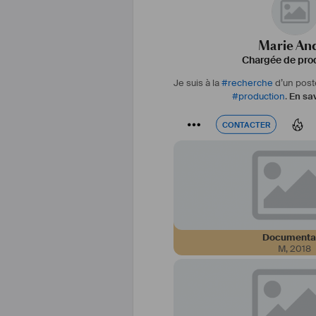
Marie An
Chargée de pro
Je suis à la
#
recherche
d’un post
#
production
.
En sav
CONTACTER
CONTACTER
Documenta
M
,
2018