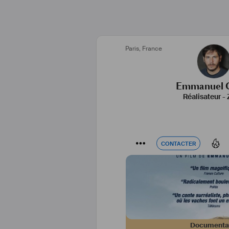
Paris
,
France
Emmanuel 
Réalisateur
-
CONTACTER
CONTACTER
Documenta