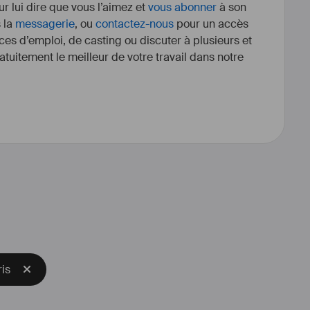
r lui dire que vous l’aimez et
vous abonner
à son
s la
messagerie
, ou
contactez-nous
pour un accès
ces d’emploi, de casting ou discuter à plusieurs et
tuitement le meilleur de votre travail dans notre
h the same passion as for movies,
ertising, or fashion photos.
o be 
#
nominated
 at the 
#
ART
in 2009, as a 
#
set
#
decorator
 for 
 Nora Ephron film "Julie & Julia".
Y AWARDS of MERIT, in best ART 
oody Allen movie "Midnight in 
Paris".
is
I have worked on over 25 feature 
om 
#
UK
 and 
#
United
#
States
. 