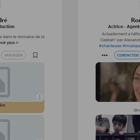
1995 
DESERT                               
dré
Ro
             BY NICO
duction
Actrice
-
Agent
FILM      
Actuellement a l'affi
             GREAT P
e dans le domaine de la
Casbah" par Alexand
oir plus >
#
chanteuse
#
musiqu
NEKRO                                      
PARTAGER
CONTACTER
PARTAGER
CONTACTER
AS
             BY NI
ROMANIAN P
Prix spécial f
19
ECSTASY                                  
             BY IU
PRODUCTION        
ire
Sh
OPHELIA                                    
AS 
                       