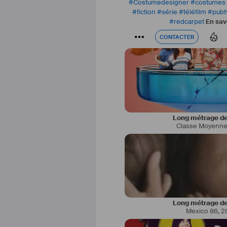
#
Costumedesigner
#
costumes
#
fiction
#
série
#
téléfilm
#
pubt
#
redcarpet
En savo
CONTACTER
CONTACTER
Long métrage de
Classe Moyenn
https://www.afar-fictio
page=profil_membr
Long métrage de
Mexico 86
,
2