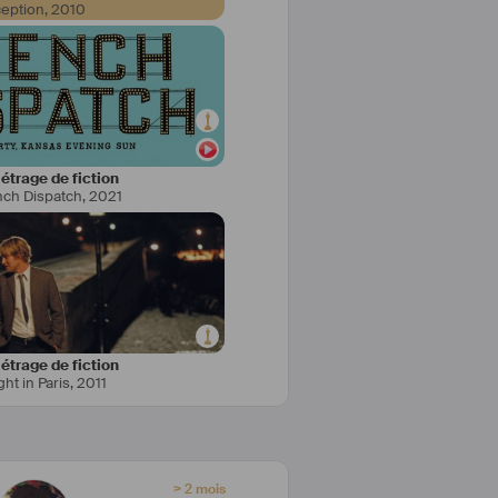
ception
,
2010
CINEMA 
   TRANCERS 4 
trage de fiction
nch Dispatch
,
2021
                                                   AS       
TESSA 
UTTER          PARAMOUNT PICTURES 
1994   
                                                                   
HETTY HERSCHOWITCH  
DREI BLAIER          ROMANIA 
                                        
trage de fiction
ht in Paris
,
2011
994   LAST 
                                                            
      HOSTESS  
GILLIS            FULL  MOON 
                            
> 2 mois