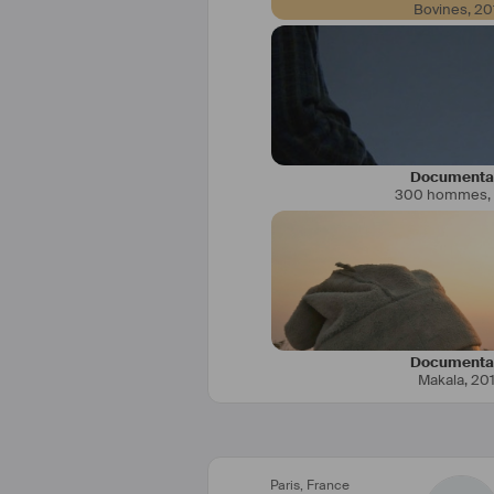
Bovines
,
20
Diplômée en droit privé par l’Uni
(Paris II) et en production audiovi
Supérieure de l’Image et du So
Documenta
300 hommes
,
expériences dans la production
Productions), de courts métrages (
et de longs métrages (Rectangl
également eu la chance de trava
sociétés de 
#
distribution
 de fi
Story et Km
Documenta
Makala
,
20
Paris
,
France