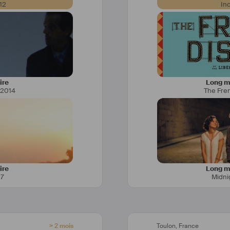
12
In
versité Panthéon-Assas 
suelle par l’ESIS (Ecole 
n), j’ai plusieurs 
1993
ire
Long mé
2014
The Fre
 de 
#
publicités
 (Birth 
&5                                        
Palladium Productions), 
e Productions). J’ai 
             BY DAVID N
iller au sein de deux 
lms indépendants, New 
TERENTE                                     
bo.
AS       
             BY AN
FILM   Production       
ire
Long mé
17
Midnig
1
GASP                                        
AS 
             BY  
T.Mc
 
PRODUCTION    
> 2 mois
Toulon
,
France