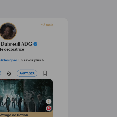
> 2 mois
 Dubreuil ADG
fe décoratrice
#
designer
.
En savoir plus >
PARTAGER
PARTAGER
trage de fiction