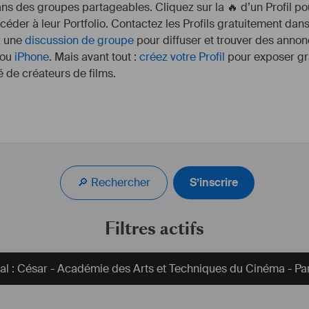
s des groupes partageables. Cliquez sur la 🔥 d’un Profil pou
ccéder à leur Portfolio. Contactez les Profils gratuitement dan
z une
discussion de groupe
pour diffuser et trouver des annon
ou
iPhone
. Mais avant tout :
créez votre Profil
pour exposer gra
 de créateurs de films.
I can also organize wit
musical shows, adv
🔎 Rechercher
S’inscrire
I had the privilege t
#
DIRECTOR
#
GUILD
 
the french part of the
Filtres actifs
in 2011 at the ACADEM
DIRECTION, for the W
val : César - Académie des Arts et Techniques du Cinéma - Par
For the past 20 years, 
films in 
#
France
, fr