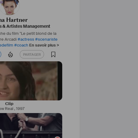
  SIGNS IN THE 
                                             AS       
NINA  
na Hartner
LAS MASON      INDEPENDENT ROM 
s & Artistes Management
                             
che du film "Le petit blond de la
RIZE OF THE PUBLIC GENEVA 1996
re Arcadi
#
actress
#
scenariste
edefilm
#
coach
En savoir plus >
1995   
                                                                   
PARTAGER
PARTAGER
       IOANA 
COLAS MASON      INDEPENDENT 
ROD                    
estival du film de Genève 
96   DOUBLE 
                                                 AS       
ANA
LIAN MIHU              RO-FILM 
                                  
Clip
ow Real
,
1997
1996   
                                                                 
      OPHELIA 
                                     UATC 