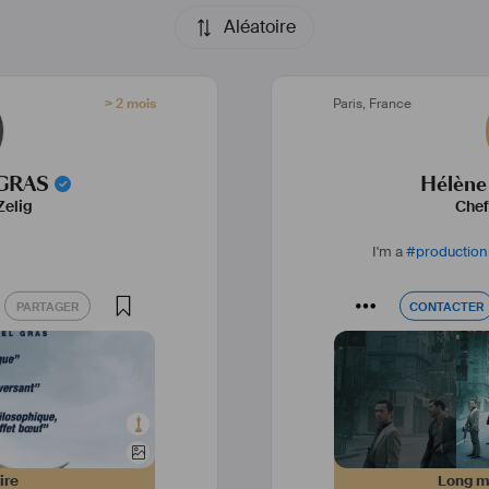
Aléatoire
> 2 mois
Paris
,
France
GRAS
Hélène
Zelig
Chef
I'm a
#
production
PARTAGER
CONTACTER
PARTAGER
CONTACTER
ire
Long mé